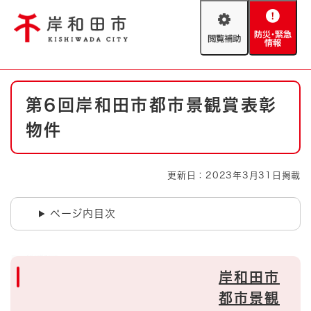
ペ
メニューを飛ばして本文へ
ー
閲
防
ジ
覧
災
の
補
・
先
助
緊
頭
Foreign language
本
急
で
防災・緊急情報
救急・消防
第6回岸和田市都市景観賞表彰
文
情
す
報
。
物件
やさしい日本語
ハザードマップ
AED設置箇所
文字サイズ
拡大
標準
更新日：2023年3月31日掲載
とじる
背景色変更
白
黒
青
ページ内目次
とじる
岸和田市
都市景観