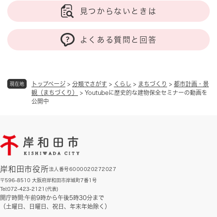
見つからないときは
よくある質問と回答
トップページ
>
分類でさがす
>
くらし
>
まちづくり
>
都市計画・景
現在地
観（まちづくり）
>
Youtubeに歴史的な建物保全セミナーの動画を
公開中
岸和田市役所
法人番号6000020272027
〒596-8510 大阪府岸和田市岸城町7番1号
Tel:072-423-2121(代表)
開庁時間:午前9時から午後5時30分まで
（土曜日、日曜日、祝日、年末年始除く）