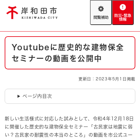
ペ
メニューを飛ばして本文へ
ー
閲
防
ジ
覧
災
の
補
・
先
助
緊
頭
Foreign language
本
急
で
防災・緊急情報
救急・消防
Youtubeに歴史的な建物保全
文
情
す
報
。
セミナーの動画を公開中
やさしい日本語
ハザードマップ
AED設置箇所
文字サイズ
拡大
標準
更新日：2023年5月1日掲載
とじる
背景色変更
白
黒
青
ページ内目次
とじる
新しい生活様式に対応した試みとして、令和4年12月18日
に開催した歴史的な建物保全セミナー「古民家は地震に弱
い？古民家の耐震性の本当のところ」の動画を市公式ユー