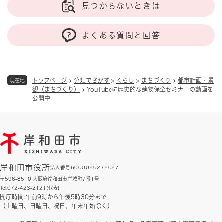
見つからないときは
よくある質問と回答
トップページ
>
分類でさがす
>
くらし
>
まちづくり
>
都市計画・景
現在地
観（まちづくり）
>
YouTubeに歴史的な建物保全セミナーの動画を
公開中
岸和田市役所
法人番号6000020272027
〒596-8510 大阪府岸和田市岸城町7番1号
Tel:072-423-2121(代表)
開庁時間:午前9時から午後5時30分まで
（土曜日、日曜日、祝日、年末年始除く）