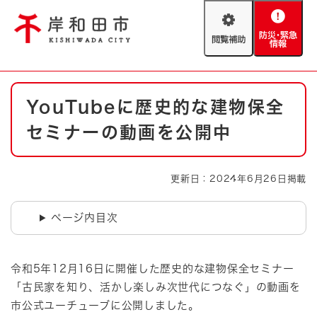
ペ
メニューを飛ばして本文へ
ー
閲
防
ジ
覧
災
の
補
・
先
助
緊
頭
Foreign language
本
急
で
防災・緊急情報
救急・消防
YouTubeに歴史的な建物保全
文
情
す
報
。
セミナーの動画を公開中
やさしい日本語
ハザードマップ
AED設置箇所
文字サイズ
拡大
標準
更新日：2024年6月26日掲載
とじる
背景色変更
白
黒
青
ページ内目次
とじる
令和5年12月16日に開催した歴史的な建物保全セミナー
「古民家を知り、活かし楽しみ次世代につなぐ」の動画を
市公式ユーチューブに公開しました。