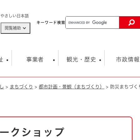
メニューを飛ばして本文へ
やさしい日本語
キーワード
検索
閲覧補助
ザードマップ
AED設置箇所
祉
事業者
観光・歴史
市政情報
し
>
まちづくり
>
都市計画・景観（まちづくり）
>
防災まちづく
健康・生活
子育て
市の概要
入札・契約情報
観光スポット
生涯学習・スポーツ
オープンデータ
総合計画
まちづくり・協働
行財政
産業振興
動画情報
人権・平和
税金
とじる
とじる
市政
環境
職員採用情報
福祉・介護
とじる
ークショップ
市役所・施設の案内