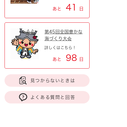
41
あと
日
第45回全国豊かな
海づくり大会
詳しくはこちら！
98
あと
日
見つからないときは
よくある質問と回答