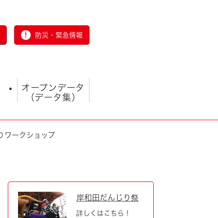
防災・緊急情報
オープンデータ
（データ集）
りワークショップ
とじる
岸和田だんじり祭
詳しくはこちら！