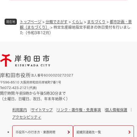
トップページ
>
分類でさがす
>
くらし
>
まちづくり
>
都市計画・景
現在地
観（まちづくり）
>
特定生産緑地指定手続きの休日受付を行いまし
た（令和3年12月）
岸和田市役所
法人番号6000020272027
〒596-8510 大阪府岸和田市岸城町7番1号
Tel:072-423-2121(代表)
開庁時間:午前9時から午後5時30分まで
（土曜日、日曜日、祝日、年末年始除く）
利用案内
サイトマップ
リンク・著作権・免責事項
個人情報保護
アクセシビリティ
市役所への行き方・業務時間
組織別連絡先一覧