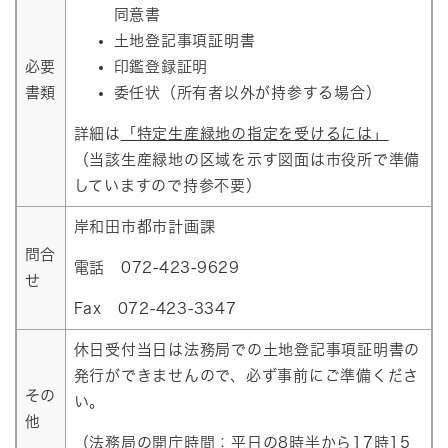
同意書
土地登記事項証明書
必要
印鑑登録証明
書類
委任状（所有者以外が持参する場合）
詳細は
「特定生産緑地の指定を受けるには」
（当該生産緑地の区域を示す図面は市役所で準備
していますので持参不要）
岸和田市都市計画課
問合
電話 072-423-9629
せ
Fax 072-423-3347
休日受付当日は法務局での土地登記事項証明書の
発行ができませんので、必ず事前にご準備くださ
その
い。
他
（法務局の開庁時間：平日の8時半から17時15