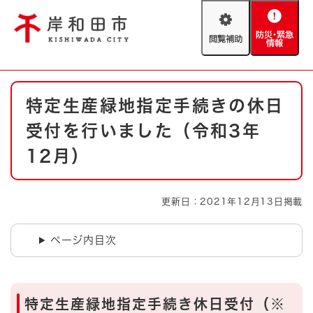
ペ
メニューを飛ばして本文へ
ー
閲
防
ジ
覧
災
の
補
・
先
助
緊
頭
Foreign language
本
急
で
防災・緊急情報
救急・消防
特定生産緑地指定手続きの休日
文
情
す
報
。
受付を行いました（令和3年
やさしい日本語
ハザードマップ
AED設置箇所
12月）
文字サイズ
拡大
標準
とじる
更新日：2021年12月13日掲載
背景色変更
白
黒
青
ページ内目次
とじる
特定生産緑地指定手続き休日受付（※