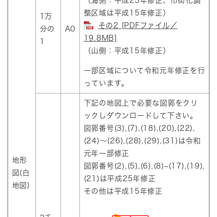
（海側：平成25年修正、市街化調
整区域は平成15年修正）
1万
その2 [PDFファイル／
分の
A0
19.8MB]
1
（山側：平成15年修正）
一部区域について令和元年修正を行
っています。
下記の地図上で必要な図郭をクリ
ックしダウンロードして下さい。
図郭番号(3),(7),(18),(20),(22),
(24)～(26),(28),(29),(31)は令和
元年一部修正
地形
図郭番号(2),(5),(6),(8)~(17),(19),
図(白
(21)は平成25年修正
地図)
その他は平成15年修正