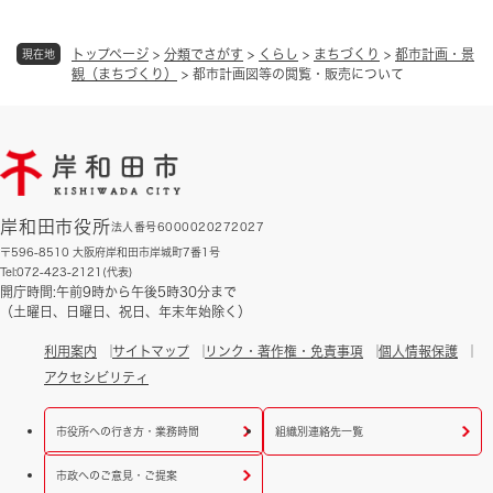
トップページ
>
分類でさがす
>
くらし
>
まちづくり
>
都市計画・景
現在地
観（まちづくり）
>
都市計画図等の閲覧・販売について
岸和田市役所
法人番号6000020272027
〒596-8510 大阪府岸和田市岸城町7番1号
Tel:072-423-2121(代表)
開庁時間:午前9時から午後5時30分まで
（土曜日、日曜日、祝日、年末年始除く）
利用案内
サイトマップ
リンク・著作権・免責事項
個人情報保護
アクセシビリティ
市役所への行き方・業務時間
組織別連絡先一覧
市政へのご意見・ご提案