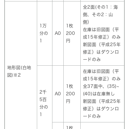
全2面(その1：海
側、その2：山
側）
1万
1枚
在庫は旧図面（平
分の
A0
200
成15年修正）のみ
1
円
新図面（平成25年
修正）はダウンロ
ードのみ
地形図(白地
在庫は旧図面（平
図)※2
成15年修正）のみ
1枚
全37面中、(35)~
2千
A0
200
(40)は在庫無し
5百
円
新図面（平成25年
分の
修正）はダウンロ
1
ードのみ
1枚