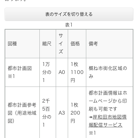
表のサイズを切り替える
表1
サ
図種
縮尺
イ
価格
備考
ズ
1万
1枚
都市計画図
概ね市街化区域の
分の
A0
1100
※1
み
1
円
都市計画情報はホ
2千
ームページから印
都市計画参考
1枚
5百
刷も可能です
図（用途地域
A3
200
分の
↠
岸和田市地図情
図）
円
1
報配信サービス
※1