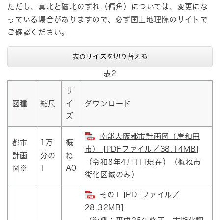
ただし、
真北と磁北のずれ（偏角）
については、変更にな
っている場合がありますので、必ず国土地理院のサイトで
ご確認ください。
表のサイズを切り替える
表2
サ
図種
縮尺
イ
ダウンロード
ズ
南部大阪都市計画図（岸和田
都市
1万
概
市） [PDFファイル／38.14MB]
計画
分の
ね
（令和8年4月1日現在）（概ね市
図※
1
A0
街化区域のみ）
その1 [PDFファイル／
28.32MB]