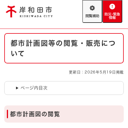
ペ
メニューを飛ばして本文へ
ー
閲
防
ジ
覧
災
の
補
・
先
助
緊
頭
Foreign language
本
急
で
防災・緊急情報
救急・消防
都市計画図等の閲覧・販売につ
文
情
す
報
。
いて
やさしい日本語
ハザードマップ
AED設置箇所
文字サイズ
拡大
標準
更新日：2026年5月19日掲載
とじる
背景色変更
白
黒
青
ページ内目次
とじる
都市計画図の閲覧