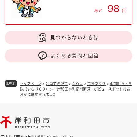
98
あと
日
見つからないときは
よくある質問と回答
トップページ
>
分類でさがす
>
くらし
>
まちづくり
>
都市計画・景
現在地
観（まちづくり）
>
「岸和田本町紀州街道」がビュースポットおお
さかに選定されました
岸和田市役所
法人番号6000020272027