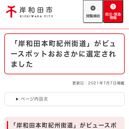
ペ
メニューを飛ばして本文へ
ー
閲
防
ジ
覧
災
の
補
・
先
助
緊
頭
Foreign language
本
急
で
防災・緊急情報
救急・消防
「岸和田本町紀州街道」がビュ
文
情
す
報
。
ースポットおおさかに選定され
やさしい日本語
ハザードマップ
AED設置箇所
ました
文字サイズ
拡大
標準
とじる
更新日：2021年7月7日掲載
背景色変更
白
黒
青
ページ内目次
とじる
「岸和田本町紀州街道」がビュースポ