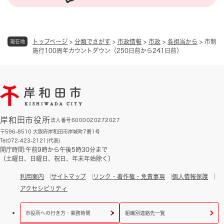
トップページ
>
分類でさがす
>
市政情報
>
市政
>
各担当から
>
市制
現在地
施行100周年カウントダウン（250日前から241日前）
岸和田市役所
法人番号6000020272027
〒596-8510 大阪府岸和田市岸城町7番1号
Tel:072-423-2121(代表)
開庁時間:午前9時から午後5時30分まで
（土曜日、日曜日、祝日、年末年始除く）
利用案内
サイトマップ
リンク・著作権・免責事項
個人情報保護
アクセシビリティ
市役所への行き方・業務時間
組織別連絡先一覧