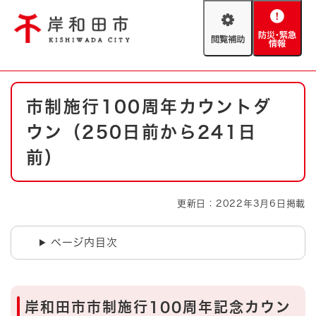
ペ
メニューを飛ばして本文へ
ー
閲
防
ジ
覧
災
の
補
・
先
助
緊
頭
Foreign language
本
急
で
防災・緊急情報
救急・消防
市制施行100周年カウントダ
文
情
す
報
。
ウン（250日前から241日
やさしい日本語
ハザードマップ
AED設置箇所
前）
文字サイズ
拡大
標準
とじる
更新日：2022年3月6日掲載
背景色変更
白
黒
青
ページ内目次
とじる
岸和田市市制施行100周年記念カウン