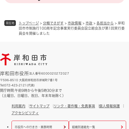
トップページ
>
分類でさがす
>
市政情報
>
市政
>
各担当から
>
岸和
現在地
田市市制施行100周年記念事業実行委員会設立総会及び第1回実行委
員会を開催しました
岸和田市役所
法人番号6000020272027
〒596-8510 大阪府岸和田市岸城町7番1号
Tel:072-423-2121(代表)
開庁時間:午前9時から午後5時30分まで
（土曜日、日曜日、祝日、年末年始除く）
利用案内
サイトマップ
リンク・著作権・免責事項
個人情報保護
アクセシビリティ
市役所への行き方・業務時間
組織別連絡先一覧