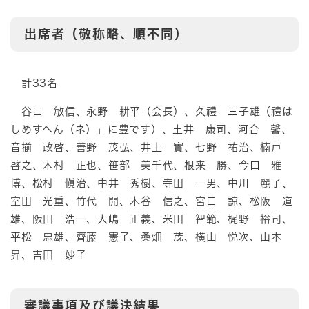
出席者（敬称略、順不同）
計33名
谷口 敏信、永野 耕平（会長）、久禮 三子雄（禮は
しめすへん（ネ）」に豊です）、土井 康司、河合 馨、
音揃 政啓、善野 茂弘、井上 實、七野 祐治、楠戸
啓之、木村 正也、笹部 美千代、根来 勝、今口 雅
博、松村 愼治、中井 秀樹、寺田 一男、中川 麗子、
室田 光重、竹代 開、木谷 信之、宮口 諒、松阪 道
雄、阪田 浩一、大嶋 正義、米田 智範、梶野 裕司、
平松 忠雄、齊藤 憲子、桑畑 茂、横山 悦次、山本
昇、吉田 妙子
審議事項及び議決結果