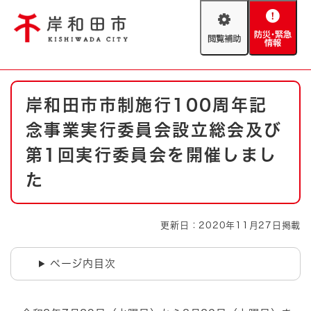
ペ
メニューを飛ばして本文へ
ー
閲
防
ジ
覧
災
の
補
・
先
助
緊
頭
Foreign language
本
急
で
防災・緊急情報
救急・消防
岸和田市市制施行100周年記
文
情
す
報
。
念事業実行委員会設立総会及び
やさしい日本語
ハザードマップ
AED設置箇所
第1回実行委員会を開催しまし
文字サイズ
拡大
標準
た
とじる
背景色変更
白
黒
青
更新日：2020年11月27日掲載
とじる
ページ内目次