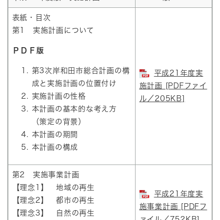
表紙・目次
第1 実施計画について
ＰＤＦ版
第3次岸和田市総合計画の構
平成21年度実
成と実施計画の位置付け
施計画 [PDFファイ
実施計画の性格
ル／205KB]
本計画の基本的な考え方
（策定の背景）
本計画の期間
本計画の構成
第2 実施事業計画
【理念1】 地域の再生
平成21年度実
【理念2】 都市の再生
施事業計画 [PDFフ
【理念3】 自然の再生
ァイル／752KB]