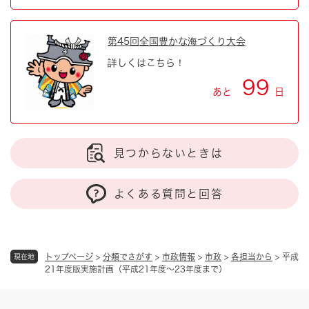
第45回全国豊かな海づくり大会
詳しくはこちら！
99
あと
日
見つからないときは
よくある質問と回答
トップページ
>
分類でさがす
>
市政情報
>
市政
>
各担当から
>
平成
現在地
21年度版実施計画（平成21年度～23年度まで）