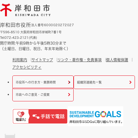
岸和田市役所
法人番号6000020272027
〒596-8510 大阪府岸和田市岸城町7番1号
Tel:072-423-2121(代表)
開庁時間:午前9時から午後5時30分まで
（土曜日、日曜日、祝日、年末年始除く）
利用案内
サイトマップ
リンク・著作権・免責事項
個人情報保護
アクセシビリティ
市役所への行き方・業務時間
組織別連絡先一覧
市政へのご意見・ご提案