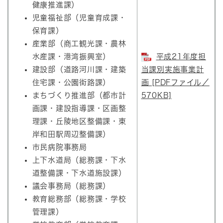
健康推進課）
児童福祉部（児童育成課・
保育課）
産業部（商工観光課・農林
水産課・港湾振興室）
平成21年度担
建設部（道路河川課・建築
当課別実施事業計
住宅課・公園街路課）
画 [PDFファイル／
まちづくり推進部（都市計
570KB]
画課・建設指導課・区画整
理課・丘陵地区整備課・東
岸和田駅周辺整備課）
市民病院事務局
上下水道局（総務課・下水
道整備課・下水道施設課）
議会事務局（総務課）
教育総務部（総務課・学校
管理課）