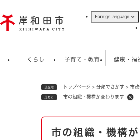
ペ
ー
Foreign language
ジ
の
先
頭
で
防災・緊急情報
救急・消防
ハ
す
くらし
子育て・教育
健康・福
。
トップページ
>
分類でさがす
>
市政
現在地
相談
学校
住民票・戸籍
観光
福祉・
市の組織・機構が変わります
足あと
税金
保険・年金
歴史
ごみ・衛生・動物
救急・消防
本
市の組織・機構が
防災・防犯
文
上水道・下水道