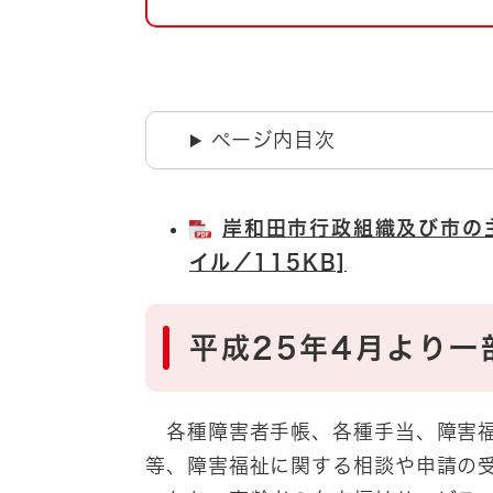
自然・環境・公園
住宅
引っ越し
おくやみ
男女共同参画
地域コミュニティ
ページ内目次
ティア・協働
道路・河川・交通
まちづくり
岸和田市行政組織及び市の主
文化
国際交流
イル／115KB]
とじる
平成25年4月より
各種障害者手帳、各種手当、障害福
等、障害福祉に関する相談や申請の