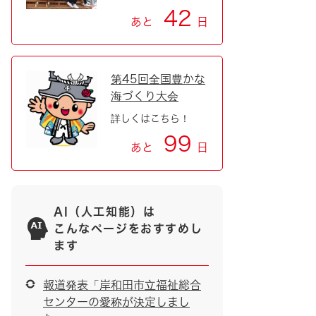
42
あと
日
第45回全国豊かな
海づくり大会
詳しくはこちら！
99
あと
日
AI（人工知能）は
こんなページをおすすめし
ます
報道発表「岸和田市立福祉総合
センターの愛称が決定しまし