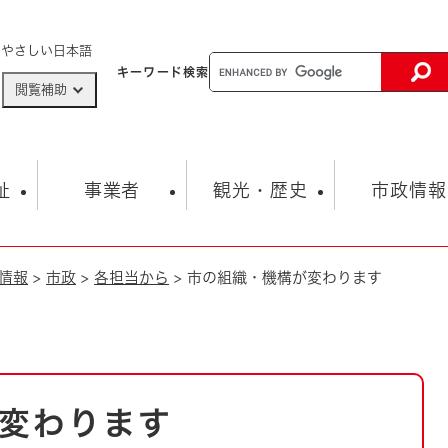
メニューを飛ばして本文へ
やさしい日本語
キーワード
検索
閲覧補助
ザードマップ
AED設置箇所
祉
事業者
観光・歴史
市政情報
情報
>
市政
>
各担当から
>
市の組織・機構が変わります
健康・生活
子育て
市の概要
入札・契約情報
観光スポット
生涯学習・スポーツ
オープンデータ
総合計画
まちづくり・協働
行財政
産業振興
動画情報
人権・平和
税金
とじる
とじる
市政
環境
職員採用情報
福祉・介護
とじる
変わります
市役所・施設の案内