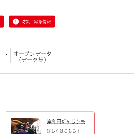
防災・緊急情報
オープンデータ
（データ集）
とじる
岸和田だんじり祭
詳しくはこちら！