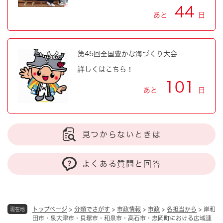
44
あと
日
第45回全国豊かな海づくり大会
詳しくはこちら！
101
あと
日
見つからないときは
よくある質問と回答
トップページ
>
分類でさがす
>
市政情報
>
市政
>
各担当から
>
岸和
現在地
田市・泉大津市・貝塚市・和泉市・高石市・忠岡町における広域連