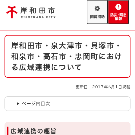
ペ
メニューを飛ばして本文へ
ー
閲
防
ジ
覧
災
の
補
・
先
助
緊
頭
Foreign language
本
急
で
防災・緊急情報
救急・消防
岸和田市・泉大津市・貝塚市・
文
情
す
報
。
和泉市・高石市・忠岡町におけ
やさしい日本語
ハザードマップ
AED設置箇所
る広域連携について
文字サイズ
拡大
標準
とじる
更新日：2017年4月1日掲載
背景色変更
白
黒
青
ページ内目次
とじる
広域連携の趣旨