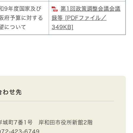
和9年度国家及び
第1回政策調整会議会議
阪府予算に対する
録等 [PDFファイル／
望について
349KB]
合わせ先
岸城町7番1号 岸和田市役所新館2階
72-423-6749