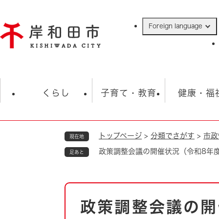
ペ
ー
Foreign language
ジ
の
先
頭
で
防災・緊急情報
救急・消防
ハ
す
くらし
子育て・教育
健康・福
。
トップページ
>
分類でさがす
>
市政
現在地
相談
学校
住民票・戸籍
観光
福祉・
政策調整会議の開催状況（令和8年
足あと
税金
保険・年金
歴史
ごみ・衛生・動物
救急・消防
本
政策調整会議の開
防災・防犯
文
上水道・下水道