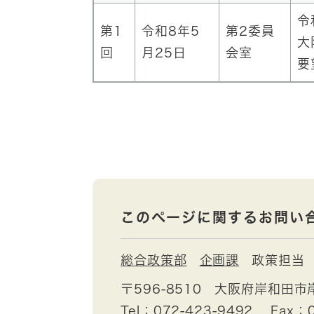
令
第1
令和8年5
第2委員
大
回
月25日
会室
要
このページに関するお問い
総合政策部
企画課
政策担当
〒596-8510
大阪府岸和田市
Tel：072-423-9492
Fax：0