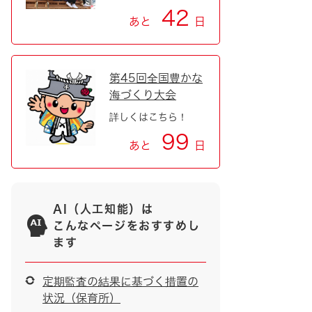
42
あと
日
第45回全国豊かな
海づくり大会
詳しくはこちら！
99
あと
日
AI（人工知能）は
こんなページをおすすめし
ます
定期監査の結果に基づく措置の
状況（保育所）