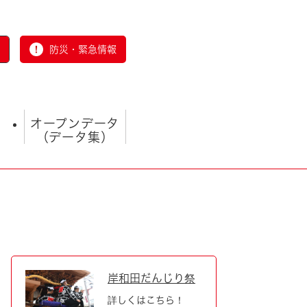
防災・緊急情報
オープンデータ
（データ集）
とじる
岸和田だんじり祭
詳しくはこちら！