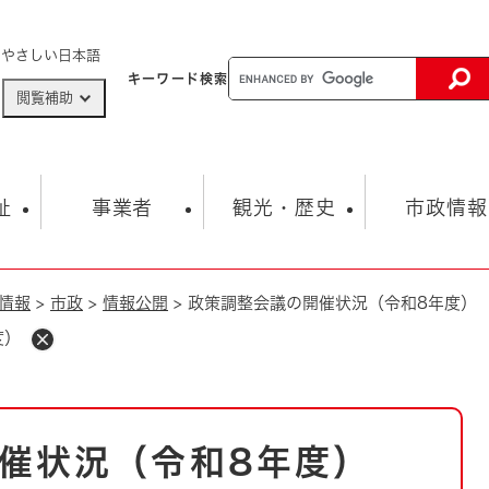
メニューを飛ばして本文へ
やさしい日本語
キーワード
検索
閲覧補助
ザードマップ
AED設置箇所
祉
事業者
観光・歴史
市政情報
情報
>
市政
>
情報公開
>
政策調整会議の開催状況（令和8年度）
健康・生活
子育て
市の概要
入札・契約情報
観光スポット
生涯学習・スポーツ
オープンデータ
総合計画
まちづくり・協働
度）
行財政
産業振興
動画情報
人権・平和
税金
とじる
とじる
市政
環境
職員採用情報
福祉・介護
とじる
催状況（令和8年度）
市役所・施設の案内