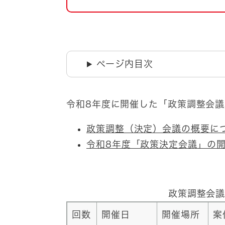
自然・環境・公園
住宅
引っ越し
おくやみ
男女共同参画
地域コミュニティ
ページ内目次
ティア・協働
道路・河川・交通
まちづくり
令和8年度に開催した「政策調整会
文化
国際交流
政策調整（決定）会議の概要に
令和8年度「政策決定会議」の
とじる
政策調整会議
回数
開催日
開催場所
案