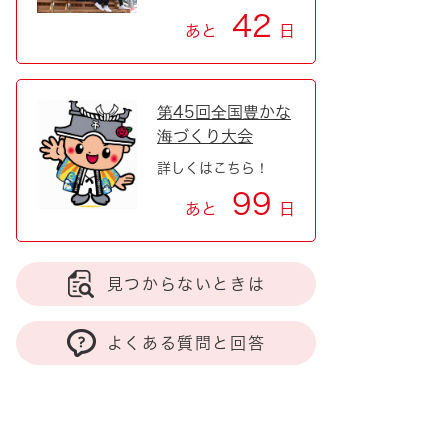
42
あと
日
第45回全国豊かな
海づくり大会
詳しくはこちら！
99
あと
日
見つからないときは
よくある質問と回答