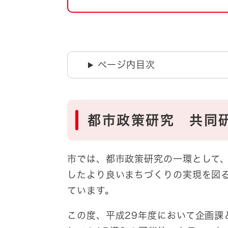
自然・環境・公園
住宅
引っ越し
おくやみ
男女共同参画
地域コミュニティ
ページ内目次
ティア・協働
道路・河川・交通
まちづくり
文化
国際交流
都市政策研究 共同
とじる
市では、都市政策研究の一環として
したより良いまちづくりの実現を図
ています。
この度、平成29年度において企画課