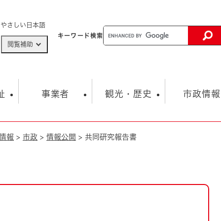
メニューを飛ばして本文へ
やさしい日本語
キーワード
検索
閲覧補助
ザードマップ
AED設置箇所
祉
事業者
観光・歴史
市政情報
情報
>
市政
>
情報公開
>
共同研究報告書
健康・生活
子育て
市の概要
入札・契約情報
観光スポット
生涯学習・スポーツ
オープンデータ
総合計画
まちづくり・協働
行財政
産業振興
動画情報
人権・平和
税金
とじる
とじる
市政
環境
職員採用情報
福祉・介護
とじる
市役所・施設の案内