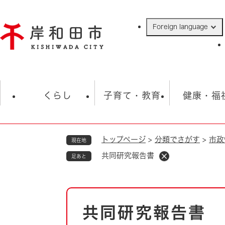
ペ
ー
Foreign language
ジ
の
先
頭
で
防災・緊急情報
救急・消防
ハ
す
くらし
子育て・教育
健康・福
。
トップページ
>
分類でさがす
>
市政
現在地
相談
学校
住民票・戸籍
観光
福祉・
共同研究報告書
足あと
税金
保険・年金
歴史
ごみ・衛生・動物
救急・消防
本
共同研究報告書
防災・防犯
文
上水道・下水道