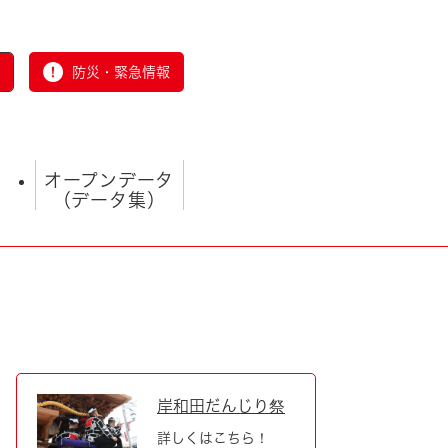
防災・緊急情報
オープンデータ
（データ集）
とじる
岸和田だんじり祭
詳しくはこちら！