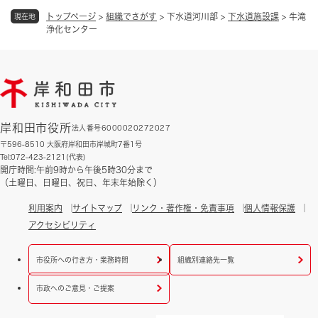
トップページ
>
組織でさがす
>
下水道河川部
>
下水道施設課
>
牛滝
現在地
浄化センター
岸和田市役所
法人番号6000020272027
〒596-8510 大阪府岸和田市岸城町7番1号
Tel:072-423-2121(代表)
開庁時間:午前9時から午後5時30分まで
（土曜日、日曜日、祝日、年末年始除く）
利用案内
サイトマップ
リンク・著作権・免責事項
個人情報保護
アクセシビリティ
市役所への行き方・業務時間
組織別連絡先一覧
市政へのご意見・ご提案