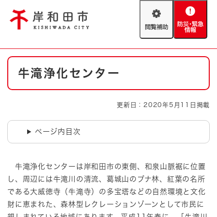
ペ
メニューを飛ばして本文へ
ー
閲
防
ジ
覧
災
の
補
・
先
助
緊
頭
Foreign language
本
急
で
防災・緊急情報
救急・消防
牛滝浄化センター
文
情
す
報
。
やさしい日本語
ハザードマップ
AED設置箇所
更新日：2020年5月11日掲載
文字サイズ
拡大
標準
とじる
ページ内目次
背景色変更
白
黒
青
牛滝浄化センターは岸和田市の東側、和泉山脈裾に位置
とじる
し、周辺には牛滝川の清流、葛城山のブナ林、紅葉の名所
である大威徳寺（牛滝寺）の多宝塔などの自然環境と文化
財に恵まれた、森林型レクレーションゾーンとして市民に
親しまれている地域にあります。平成11年春に、「牛滝川