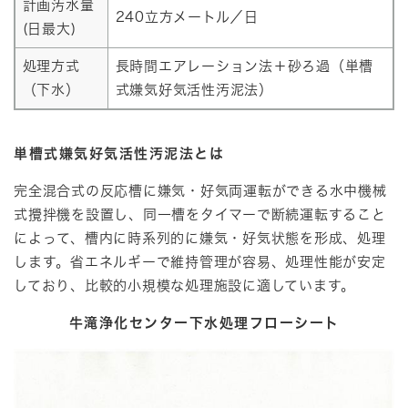
計画汚水量
240立方メートル／日
(日最大)
処理方式
長時間エアレーション法＋砂ろ過（単槽
（下水）
式嫌気好気活性汚泥法）
単槽式嫌気好気活性汚泥法とは
完全混合式の反応槽に嫌気・好気両運転ができる水中機械
式攪拌機を設置し、同一槽をタイマーで断続運転すること
によって、槽内に時系列的に嫌気・好気状態を形成、処理
します。省エネルギーで維持管理が容易、処理性能が安定
しており、比較的小規模な処理施設に適しています。
牛滝浄化センター下水処理フローシート