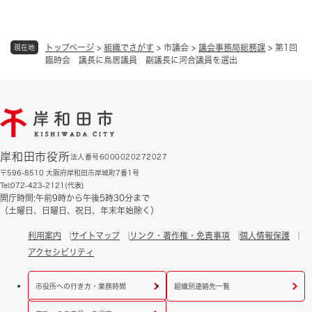
トップページ
>
組織でさがす
>
市議会
>
議会事務局総務課
>
第1回
現在地
臨時会 議長に鳥居議員 副議長に河合議員を選出
岸和田市役所
法人番号6000020272027
〒596-8510 大阪府岸和田市岸城町7番1号
Tel:072-423-2121(代表)
開庁時間:午前9時から午後5時30分まで
（土曜日、日曜日、祝日、年末年始除く）
利用案内
サイトマップ
リンク・著作権・免責事項
個人情報保護
アクセシビリティ
市役所への行き方・業務時間
組織別連絡先一覧