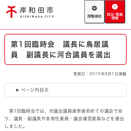
ペ
メニューを飛ばして本文へ
ー
閲
防
ジ
覧
災
の
補
・
先
助
緊
頭
Foreign language
本
急
で
防災・緊急情報
救急・消防
第1回臨時会 議長に鳥居議
文
情
す
報
。
員 副議長に河合議員を選出
やさしい日本語
ハザードマップ
AED設置箇所
文字サイズ
拡大
標準
更新日：2015年8月1日掲載
とじる
背景色変更
白
黒
青
ページ内目次
とじる
第1回臨時会では、市議会議員選挙後初めての議会であ
り、議長・副議長や各常任委員・議会運営委員などを選出
しました。