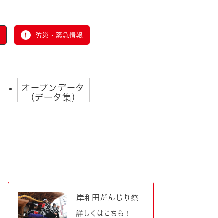
防災・緊急情報
オープンデータ
（データ集）
とじる
岸和田だんじり祭
詳しくはこちら！