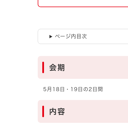
自然・環境・公園
住宅
引っ越し
おくやみ
男女共同参画
地域コミュニティ
ページ内目次
ティア・協働
道路・河川・交通
まちづくり
文化
国際交流
会期
とじる
5月18日・19日の2日間
内容