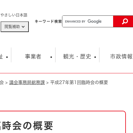
メニューを飛ばして本文へ
やさしい日本語
キーワード
検索
閲覧補助
ザードマップ
AED設置箇所
祉
事業者
観光・歴史
市政情報
会
>
議会事務局総務課
>
平成27年第1回臨時会の概要
健康・生活
子育て
市の概要
入札・契約情報
観光スポット
生涯学習・スポーツ
オープンデータ
総合計画
まちづくり・協働
行財政
産業振興
動画情報
人権・平和
税金
とじる
とじる
市政
環境
職員採用情報
福祉・介護
とじる
臨時会の概要
市役所・施設の案内