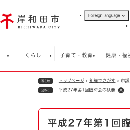
ペ
ー
Foreign language
ジ
の
先
頭
で
防災・緊急情報
救急・消防
ハ
す
くらし
子育て・教育
健康・福
。
トップページ
>
組織でさがす
>
市議
現在地
相談
学校
住民票・戸籍
観光
福祉・
平成27年第1回臨時会の概要
足あと
税金
保険・年金
歴史
ごみ・衛生・動物
救急・消防
本
平成27年第1回
防災・防犯
文
上水道・下水道