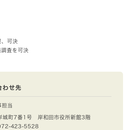
程、可決
続調査を可決
合わせ先
事担当
岸城町7番1号 岸和田市役所新館3階
72-423-5528