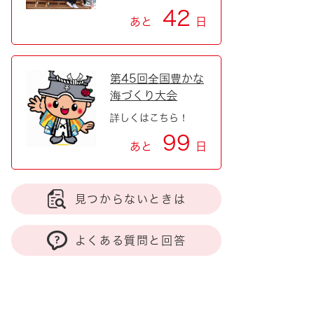
42
あと
日
第45回全国豊かな
海づくり大会
詳しくはこちら！
99
あと
日
見つからないときは
よくある質問と回答