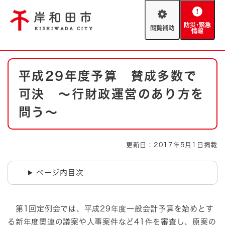
ペ
メニューを飛ばして本文へ
ー
閲
防
ジ
覧
災
の
補
・
先
助
緊
頭
Foreign language
本
急
で
防災・緊急情報
救急・消防
平成29年度予算 賛成多数で
文
情
す
報
。
可決 ～行財政運営のあり方を
やさしい日本語
ハザードマップ
AED設置箇所
問う～
文字サイズ
拡大
標準
とじる
更新日：2017年5月1日掲載
背景色変更
白
黒
青
ページ内目次
とじる
第1回定例会では、平成29年度一般会計予算を始めとす
る新年度関連の議案や人事案件など41件を審査し、原案の