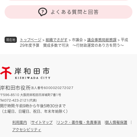
よくある質問と回答
トップページ
>
組織でさがす
>
市議会
>
議会事務局総務課
>
平成
現在地
29年度予算 賛成多数で可決 ～行財政運営のあり方を問う～
岸和田市役所
法人番号6000020272027
〒596-8510 大阪府岸和田市岸城町7番1号
Tel:072-423-2121(代表)
開庁時間:午前9時から午後5時30分まで
（土曜日、日曜日、祝日、年末年始除く）
利用案内
サイトマップ
リンク・著作権・免責事項
個人情報保護
アクセシビリティ