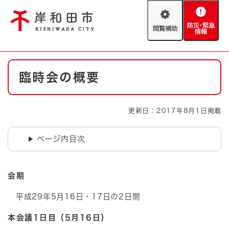
ペ
メニューを飛ばして本文へ
ー
閲
防
ジ
覧
災
の
補
・
先
助
緊
頭
Foreign language
本
急
で
防災・緊急情報
救急・消防
臨時会の概要
文
情
す
報
。
やさしい日本語
ハザードマップ
AED設置箇所
更新日：2017年8月1日掲載
文字サイズ
拡大
標準
とじる
ページ内目次
背景色変更
白
黒
青
会期
とじる
平成29年5月16日・17日の2日間
本会議1日目（5月16日）