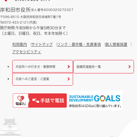
岸和田市役所
法人番号6000020272027
〒596-8510 大阪府岸和田市岸城町7番1号
Tel:072-423-2121(代表)
開庁時間:午前9時から午後5時30分まで
（土曜日、日曜日、祝日、年末年始除く）
利用案内
サイトマップ
リンク・著作権・免責事項
個人情報保護
アクセシビリティ
市役所への行き方・業務時間
組織別連絡先一覧
市政へのご意見・ご提案