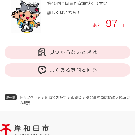
第45回全国豊かな海づくり大会
詳しくはこちら！
97
あと
日
見つからないときは
よくある質問と回答
トップページ
>
組織でさがす
>
市議会
>
議会事務局総務課
>
臨時会
現在地
の概要