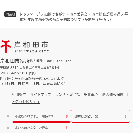
トップページ
>
組織でさがす
>
教育委員会
>
教育総務部総務課
>
平
現在地
成29年度業務委託の随意契約について（契約発注見通し）
岸和田市役所
法人番号6000020272027
〒596-8510 大阪府岸和田市岸城町7番1号
Tel:072-423-2121(代表)
開庁時間:午前9時から午後5時30分まで
（土曜日、日曜日、祝日、年末年始除く）
利用案内
サイトマップ
リンク・著作権・免責事項
個人情報保護
アクセシビリティ
市役所への行き方・業務時間
組織別連絡先一覧
市政へのご意見・ご提案