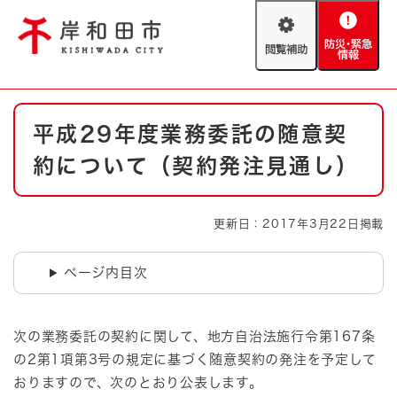
ペ
メニューを飛ばして本文へ
ー
閲
防
ジ
覧
災
の
補
・
先
助
緊
頭
Foreign language
本
急
で
防災・緊急情報
救急・消防
平成29年度業務委託の随意契
文
情
す
報
。
約について（契約発注見通し）
やさしい日本語
ハザードマップ
AED設置箇所
文字サイズ
拡大
標準
更新日：2017年3月22日掲載
とじる
背景色変更
白
黒
青
ページ内目次
とじる
次の業務委託の契約に関して、地方自治法施行令第167条
の2第1項第3号の規定に基づく随意契約の発注を予定して
おりますので、次のとおり公表します。