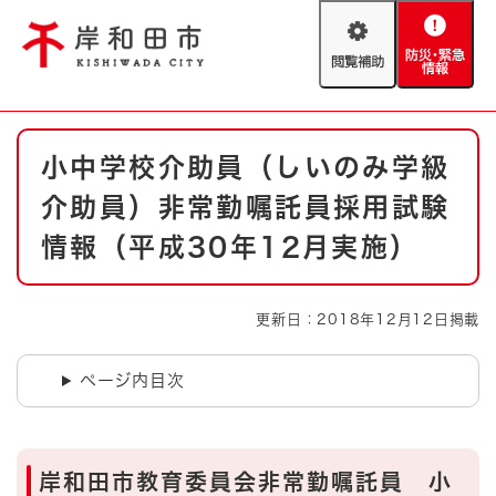
ペ
メニューを飛ばして本文へ
ー
閲
防
ジ
覧
災
の
補
・
先
助
緊
頭
Foreign language
本
急
で
防災・緊急情報
救急・消防
小中学校介助員（しいのみ学級
文
情
す
報
。
介助員）非常勤嘱託員採用試験
やさしい日本語
ハザードマップ
AED設置箇所
情報（平成30年12月実施）
文字サイズ
拡大
標準
とじる
更新日：2018年12月12日掲載
背景色変更
白
黒
青
ページ内目次
とじる
岸和田市教育委員会非常勤嘱託員 小