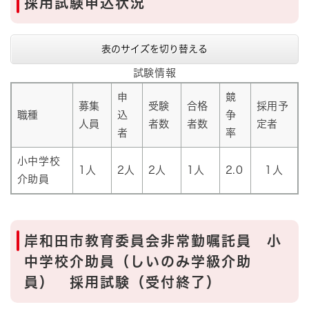
採用試験申込状況
表のサイズを切り替える
試験情報
申
競
募集
受験
合格
採用予
職種
込
争
人員
者数
者数
定者
者
率
小中学校
1人
2人
2人
1人
2.0
1人
介助員
岸和田市教育委員会非常勤嘱託員 小
中学校介助員（しいのみ学級介助
員） 採用試験（受付終了）