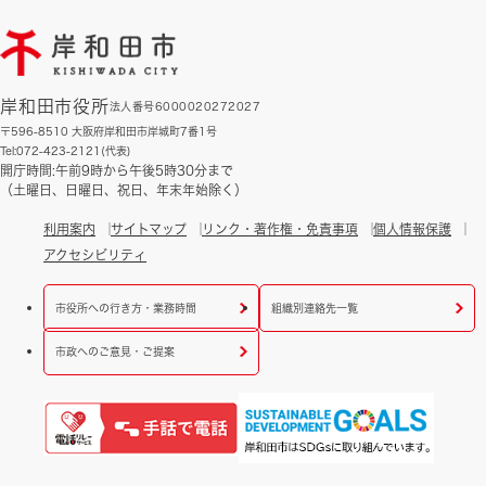
岸和田市役所
法人番号6000020272027
〒596-8510 大阪府岸和田市岸城町7番1号
Tel:072-423-2121(代表)
開庁時間:午前9時から午後5時30分まで
（土曜日、日曜日、祝日、年末年始除く）
利用案内
サイトマップ
リンク・著作権・免責事項
個人情報保護
アクセシビリティ
市役所への行き方・業務時間
組織別連絡先一覧
市政へのご意見・ご提案