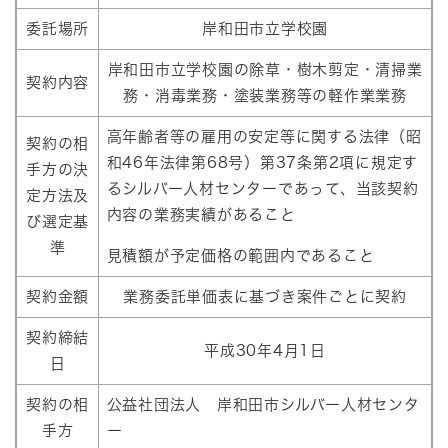
委託場所
岸和田市立学校園
岸和田市立学校園の除草・樹木剪定・清掃業
契約内容
務・消毒業務・塗装業務等の軽作業業務
高年齢者等の雇用の安定等に関する法律（昭
契約の相
和46年法律第68号）第37条第2項に規定す
手方の決
るシルバー人材センターであって、当該契約
定方法及
内容の業務実績があること
び選定基
準
見積額が予定価格の範囲内であること
契約金額
業務委託単価表に基づき案件ごとに契約
契約締結
平成30年4月1日
日
契約の相
公益社団法人 岸和田市シルバー人材センタ
手方
ー