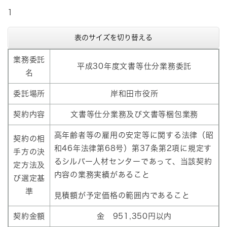
1
表のサイズを切り替える
業務委託
平成30年度文書等仕分業務委託
名
委託場所
岸和田市役所
契約内容
文書等仕分業務及び文書等梱包業務
高年齢者等の雇用の安定等に関する法律（昭
契約の相
和46年法律第68号）第37条第2項に規定す
手方の決
るシルバー人材センターであって、当該契約
定方法及
内容の業務実績があること
び選定基
準
見積額が予定価格の範囲内であること
契約金額
金 951,350円以内