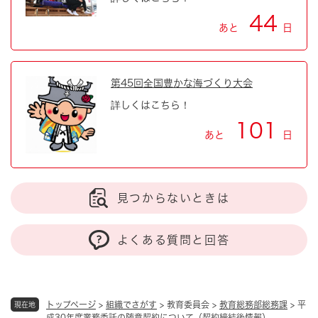
44
あと
日
第45回全国豊かな海づくり大会
詳しくはこちら！
101
あと
日
見つからないときは
よくある質問と回答
トップページ
>
組織でさがす
>
教育委員会
>
教育総務部総務課
>
平
現在地
成30年度業務委託の随意契約について（契約締結後情報）