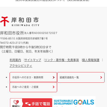
岸和田市役所
法人番号6000020272027
〒596-8510 大阪府岸和田市岸城町7番1号
Tel:072-423-2121(代表)
開庁時間:午前9時から午後5時30分まで
（土曜日、日曜日、祝日、年末年始除く）
利用案内
サイトマップ
リンク・著作権・免責事項
個人情報保護
アクセシビリティ
市役所への行き方・業務時間
組織別連絡先一覧
市政へのご意見・ご提案