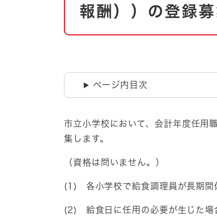
自然・環境・公園
報酬））の登録募
住宅
引っ越し
おくやみ
男女共同参画
地域コミュニティ
ティア・協働
道路・河川・交通
ページ内目次
まちづくり
文化
国際交流
市立小学校において、会計年度任用
集します。
とじる
（資格は問いません。）
(1) 各小学校で給食調理員が長期
(2) 給食日に任用の必要が生じた場