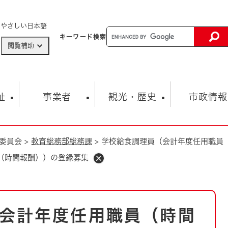
メニューを飛ばして本文へ
やさしい日本語
キーワード
検索
閲覧補助
ザードマップ
AED設置箇所
祉
事業者
観光・歴史
市政情報
委員会
>
教育総務部総務課
>
学校給食調理員（会計年度任用職員
健康・生活
子育て
市の概要
入札・契約情報
観光スポット
生涯学習・スポーツ
オープンデータ
総合計画
まちづくり・協働
（時間報酬））の登録募集
行財政
産業振興
動画情報
人権・平和
税金
とじる
とじる
市政
環境
職員採用情報
福祉・介護
とじる
会計年度任用職員（時間
市役所・施設の案内