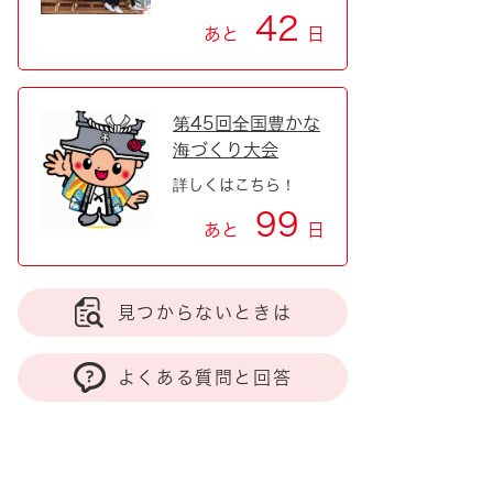
42
あと
日
第45回全国豊かな
海づくり大会
詳しくはこちら！
99
あと
日
見つからないときは
よくある質問と回答