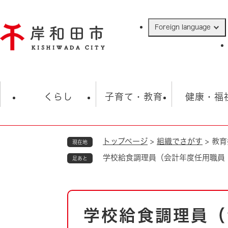
ペ
ー
Foreign language
ジ
の
先
頭
で
防災・緊急情報
救急・消防
ハ
す
くらし
子育て・教育
健康・福
。
トップページ
>
組織でさがす
>
教育
現在地
相談
学校
住民票・戸籍
観光
福祉・
学校給食調理員（会計年度任用職員
足あと
税金
保険・年金
歴史
ごみ・衛生・動物
救急・消防
本
学校給食調理員（
防災・防犯
文
上水道・下水道