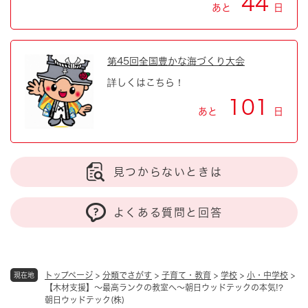
44
あと
日
第45回全国豊かな海づくり大会
詳しくはこちら！
101
あと
日
見つからないときは
よくある質問と回答
トップページ
>
分類でさがす
>
子育て・教育
>
学校
>
小・中学校
>
現在地
【木材支援】～最高ランクの教室へ～朝日ウッドテックの本気!?
朝日ウッドテック(株)