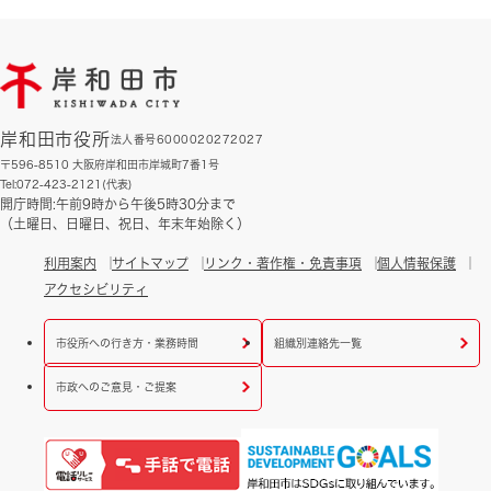
岸和田市役所
法人番号6000020272027
〒596-8510 大阪府岸和田市岸城町7番1号
Tel:072-423-2121(代表)
開庁時間:午前9時から午後5時30分まで
（土曜日、日曜日、祝日、年末年始除く）
利用案内
サイトマップ
リンク・著作権・免責事項
個人情報保護
アクセシビリティ
市役所への行き方・業務時間
組織別連絡先一覧
市政へのご意見・ご提案