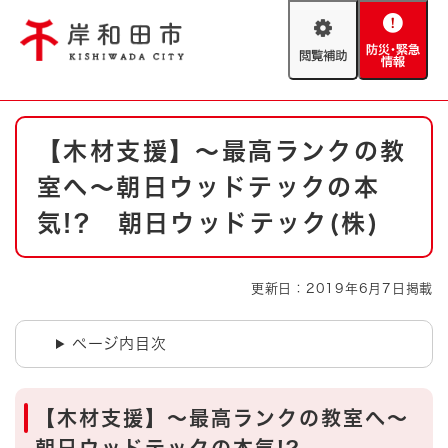
ペ
メニューを飛ばして本文へ
ー
閲
防
ジ
覧
災
の
補
・
先
助
緊
頭
Foreign language
本
急
で
防災・緊急情報
救急・消防
【木材支援】～最高ランクの教
文
情
す
報
。
室へ～朝日ウッドテックの本
やさしい日本語
ハザードマップ
AED設置箇所
気!? 朝日ウッドテック(株)
文字サイズ
拡大
標準
とじる
更新日：2019年6月7日掲載
背景色変更
白
黒
青
ページ内目次
とじる
【木材支援】～最高ランクの教室へ～