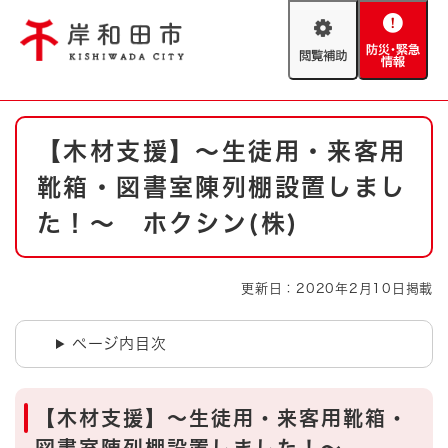
ペ
メニューを飛ばして本文へ
ー
閲
防
ジ
覧
災
の
補
・
先
助
緊
頭
Foreign language
本
急
で
防災・緊急情報
救急・消防
【木材支援】～生徒用・来客用
文
情
す
報
。
靴箱・図書室陳列棚設置しまし
やさしい日本語
ハザードマップ
AED設置箇所
た！～ ホクシン(株)
文字サイズ
拡大
標準
とじる
更新日：2020年2月10日掲載
背景色変更
白
黒
青
ページ内目次
とじる
【木材支援】～生徒用・来客用靴箱・