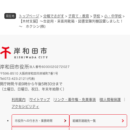
トップページ
>
分類でさがす
>
子育て・教育
>
学校
>
小・中学校
>
現在地
【木材支援】～生徒用・来客用靴箱・図書室陳列棚設置しました！
～ ホクシン(株)
岸和田市役所
法人番号6000020272027
〒596-8510 大阪府岸和田市岸城町7番1号
Tel:072-423-2121(代表)
開庁時間:午前9時から午後5時30分まで
（土曜日、日曜日、祝日、年末年始除く）
利用案内
サイトマップ
リンク・著作権・免責事項
個人情報保護
アクセシビリティ
市役所への行き方・業務時間
組織別連絡先一覧