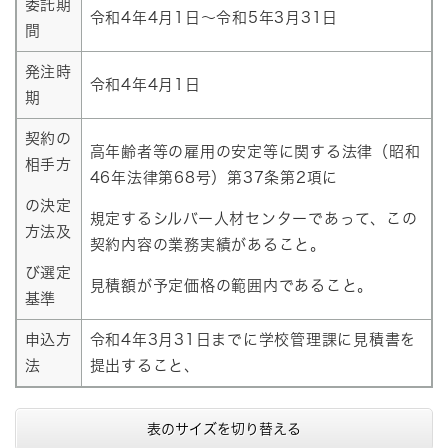
委託期
令和4年4月1日～令和5年3月31日
間
発注時
令和4年4月1日
期
契約の
高年齢者等の雇用の安定等に関する法律（昭和
相手方
46年法律第68号）第37条第2項に
の決定
規定するシルバー人材センターであって、この
方法及
契約内容の業務実績があること。
び選定
見積額が予定価格の範囲内であること。
基準
申込方
令和4年3月31日までに学校管理課に見積書を
法
提出すること、
表のサイズを切り替える