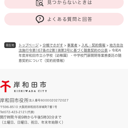
見つからないときは
よくある質問と回答
トップページ
>
分類でさがす
>
事業者
>
入札・契約情報
>
地方自治
現在地
法施行令第167条の2第1項第3号に基づく随意契約の公表
>
令和4
年度岸和田市立小学校（幼稚園）・中学校門扉開閉等業務委託の随
意契約について（契約前情報）
岸和田市役所
法人番号6000020272027
〒596-8510 大阪府岸和田市岸城町7番1号
Tel:072-423-2121(代表)
開庁時間:午前9時から午後5時30分まで
（土曜日、日曜日、祝日、年末年始除く）