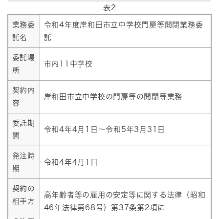
表2
業務委
令和4年度岸和田市立中学校門扉等開閉業務委
託名
託
委託場
市内11中学校
所
契約内
岸和田市立中学校の門扉等の開閉等業務
容
委託期
令和4年4月1日～令和5年3月31日
間
発注時
令和4年4月1日
期
契約の
高年齢者等の雇用の安定等に関する法律（昭和
相手方
46年法律第68号）第37条第2項に