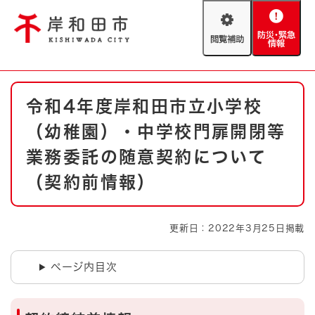
ペ
メニューを飛ばして本文へ
ー
閲
防
ジ
覧
災
の
補
・
先
助
緊
頭
Foreign language
本
急
で
防災・緊急情報
救急・消防
令和4年度岸和田市立小学校
文
情
す
報
。
（幼稚園）・中学校門扉開閉等
やさしい日本語
ハザードマップ
AED設置箇所
業務委託の随意契約について
文字サイズ
拡大
標準
（契約前情報）
とじる
背景色変更
白
黒
青
更新日：2022年3月25日掲載
とじる
ページ内目次