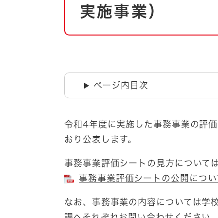
自然・環境・公園
実施事業）
住宅
引っ越し
おくやみ
男女共同参画
地域コミュニティ
ティア・協働
道路・河川・交通
ページ内目次
まちづくり
文化
国際交流
令和4年度に実施した事務事業の評
おり公表します。
とじる
事務事業評価シートの見方について
事務事業評価シートの公開について
なお、事務事業の内容については学
課へそれぞれお問い合わせください