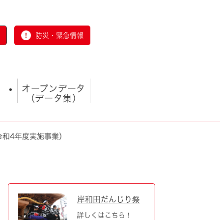
防災・緊急情報
オープンデータ
（データ集）
令和4年度実施事業）
とじる
岸和田だんじり祭
詳しくはこちら！