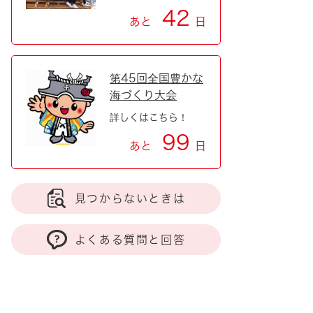
42
あと
日
第45回全国豊かな
海づくり大会
詳しくはこちら！
99
あと
日
見つからないときは
よくある質問と回答