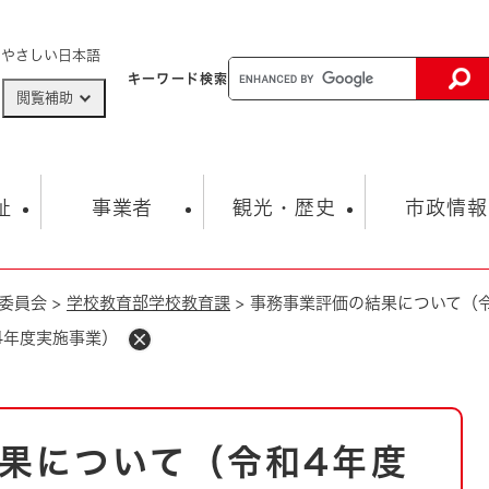
メニューを飛ばして本文へ
やさしい日本語
キーワード
検索
閲覧補助
ザードマップ
AED設置箇所
祉
事業者
観光・歴史
市政情報
委員会
>
学校教育部学校教育課
>
事務事業評価の結果について（
健康・生活
子育て
市の概要
入札・契約情報
観光スポット
生涯学習・スポーツ
オープンデータ
総合計画
まちづくり・協働
4年度実施事業）
行財政
産業振興
動画情報
人権・平和
税金
とじる
とじる
市政
環境
職員採用情報
福祉・介護
とじる
果について（令和4年度
市役所・施設の案内