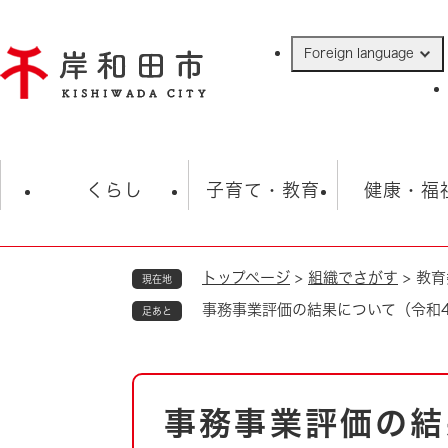
ペ
ー
Foreign language
ジ
の
先
頭
で
防災・緊急情報
救急・消防
ハ
す
くらし
子育て・教育
健康・福
。
トップページ
>
組織でさがす
>
教育
現在地
相談
学校
住民票・戸籍
観光
福祉・
事務事業評価の結果について（令和
足あと
税金
保険・年金
歴史
ごみ・衛生・動物
救急・消防
本
事務事業評価の結
防災・防犯
文
上水道・下水道