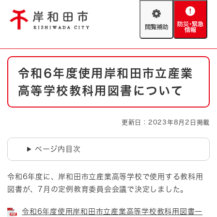
ペ
メニューを飛ばして本文へ
ー
閲
防
ジ
覧
災
の
補
・
先
助
緊
頭
Foreign language
本
急
で
防災・緊急情報
救急・消防
令和6年度使用岸和田市立産業
文
情
す
報
。
高等学校教科用図書について
やさしい日本語
ハザードマップ
AED設置箇所
文字サイズ
拡大
標準
更新日：2023年8月2日掲載
とじる
背景色変更
白
黒
青
ページ内目次
とじる
令和6年度に、岸和田市立産業高等学校で使用する教科用
図書が、7月の定例教育委員会会議で決定しました。
令和6年度使用岸和田市立産業高等学校教科用図書一