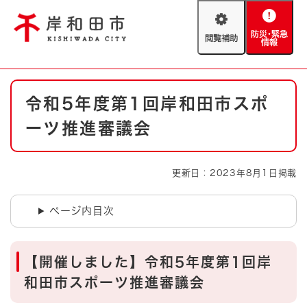
ペ
メニューを飛ばして本文へ
ー
閲
防
ジ
覧
災
の
補
・
先
助
緊
頭
Foreign language
本
急
で
防災・緊急情報
救急・消防
令和5年度第1回岸和田市スポ
文
情
す
報
。
ーツ推進審議会
やさしい日本語
ハザードマップ
AED設置箇所
文字サイズ
拡大
標準
更新日：2023年8月1日掲載
とじる
背景色変更
白
黒
青
ページ内目次
とじる
【開催しました】令和5年度第1回岸
和田市スポーツ推進審議会