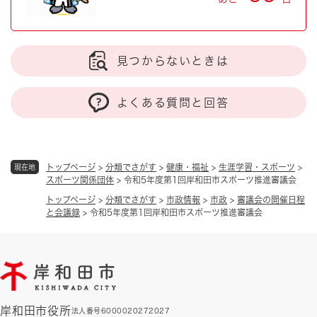
見つからないときは
よくある質問と回答
トップページ
>
分類でさがす
>
健康・福祉
>
生涯学習・スポーツ
>
現在地
スポーツ関係団体
>
令和5年度第1回岸和田市スポーツ推進審議会
トップページ
>
分類でさがす
>
市政情報
>
市政
>
審議会の開催日程
と会議録
>
令和5年度第1回岸和田市スポーツ推進審議会
岸和田市役所
法人番号6000020272027