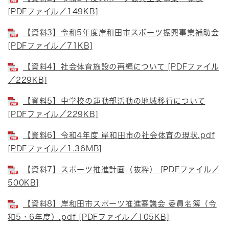
[PDFファイル／149KB]
【資料3】令和5年度岸和田市スポーツ振興事業補助金
[PDFファイル／71KB]
【資料4】社会体育施設の再編について [PDFファイル
／229KB]
【資料5】中学校の運動部活動の地域移行について
[PDFファイル／229KB]
【資料6】令和4年度 岸和田市の社会体育の現状.pdf
[PDFファイル／1.36MB]
【資料7】スポーツ推進計画（抜粋） [PDFファイル／
500KB]
【資料8】岸和田市スポーツ推進審議会 委員名簿（令
和5・6年度）.pdf [PDFファイル／105KB]