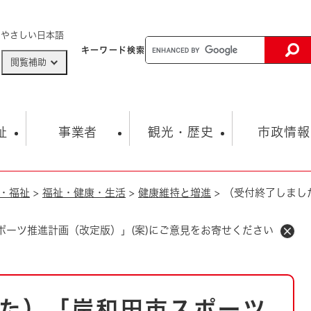
メニューを飛ばして本文へ
やさしい日本語
キーワード
検索
閲覧補助
ザードマップ
AED設置箇所
祉
事業者
観光・歴史
市政情報
・福祉
>
福祉・健康・生活
>
健康維持と増進
>
（受付終了しまし
健康・生活
子育て
市の概要
入札・契約情報
観光スポット
生涯学習・スポーツ
オープンデータ
総合計画
まちづくり・協働
行財政
産業振興
動画情報
人権・平和
税金
ポーツ推進計画（改定版）」(案)にご意見をお寄せください
とじる
とじる
市政
環境
職員採用情報
福祉・介護
とじる
市役所・施設の案内
た）「岸和田市スポーツ