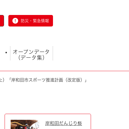
防災・緊急情報
オープンデータ
（データ集）
た）「岸和田市スポーツ推進計画（改定版）」
とじる
岸和田だんじり祭