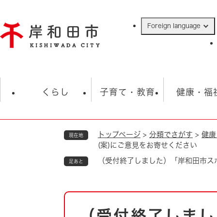
ペ
ー
Foreign language
ジ
の
先
頭
で
防災・緊急情報
救急・消防
ハ
す
くらし
子育て・教育
健康・福
。
トップページ
>
分類でさがす
>
健康
現在地
相談
学校
住民票・戸籍
観光
福祉・
(案)にご意見をお寄せください
税金
保険・年金
歴史
（受付終了しました）「岸和田市ス
足あと
ごみ・衛生・動物
救急・消防
本
防災・防犯
上水道・下水道
（受付終了しまし
文