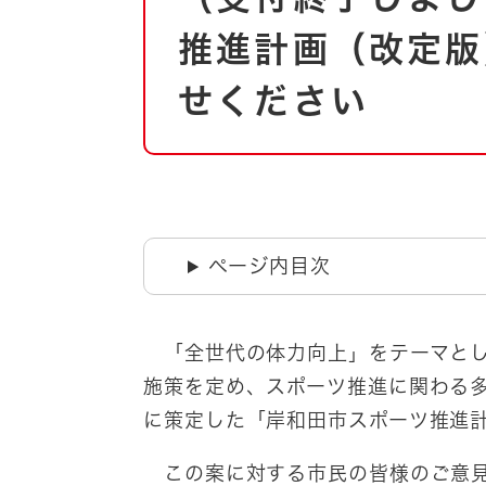
自然・環境・公園
住宅
推進計画（改定版
引っ越し
おくやみ
せください
男女共同参画
地域コミュニティ
ティア・協働
道路・河川・交通
まちづくり
文化
国際交流
ページ内目次
とじる
「全世代の体力向上」をテーマとし
施策を定め、スポーツ推進に関わる
に策定した「岸和田市スポーツ推進
この案に対する市民の皆様のご意見