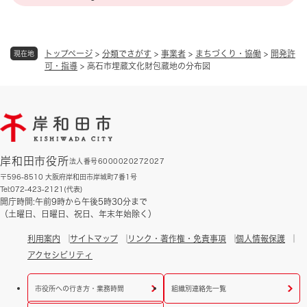
トップページ
>
分類でさがす
>
事業者
>
まちづくり・協働
>
開発許
現在地
可・指導
>
高石市埋蔵文化財包蔵地の分布図
岸和田市役所
法人番号6000020272027
〒596-8510 大阪府岸和田市岸城町7番1号
Tel:072-423-2121(代表)
開庁時間:午前9時から午後5時30分まで
（土曜日、日曜日、祝日、年末年始除く）
利用案内
サイトマップ
リンク・著作権・免責事項
個人情報保護
アクセシビリティ
市役所への行き方・業務時間
組織別連絡先一覧