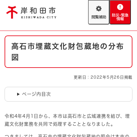
ペ
メニューを飛ばして本文へ
ー
閲
防
ジ
覧
災
の
補
・
先
助
緊
頭
Foreign language
本
急
で
防災・緊急情報
救急・消防
高石市埋蔵文化財包蔵地の分布
文
情
す
報
。
図
やさしい日本語
ハザードマップ
AED設置箇所
文字サイズ
拡大
標準
更新日：2022年5月26日掲載
とじる
背景色変更
白
黒
青
ページ内目次
とじる
令和4年4月1日から、本市は高石市と広域連携を結び、埋
蔵文化財業務を共同で処理することとなりました。
つきましては、高石市の埋蔵文化財包蔵地の照会は本市の