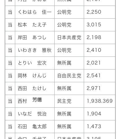
当
くわはら 佳一
公明党
2,250
当
松本 たえ子
公明党
3,015
当
岸田 あつし
日本共産党
2,198
当
いわさき 雅秋
公明党
2,410
当
とりい 宏次
無所属
2,021
当
岡林 けんじ
自由民主党
2,541
当
西田 たけし
無所属
2,971
当
西村
民主党
1,938.369
当
いなだ 悦治
無所属
1,904
当
石田 亀太郎
無所属
1,473