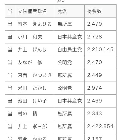
表3
当
立候補者氏名
党派
得票数
当
雪本 きよひろ
無所属
2,479
当
小川 和夫
日本共産党
2,728
当
井上 げんじ
自由民主党
2,210.145
当
友なが 修
公明党
2,470
当
京西 かつあき
無所属
2,449
当
米田 たかし
公明党
2,974
当
池田 けい子
日本共産党
2,469
当
村の 精
無所属
2,343
当
井上 孝三郎
無所属
2,422.854
当
河合 かおる
無所属
2,157