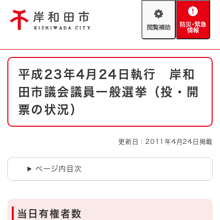
ペ
メニューを飛ばして本文へ
ー
閲
防
ジ
覧
災
の
補
・
先
助
緊
頭
Foreign language
本
急
で
防災・緊急情報
救急・消防
平成23年4月24日執行 岸和
文
情
す
報
。
田市議会議員一般選挙（投・開
やさしい日本語
ハザードマップ
AED設置箇所
票の状況）
文字サイズ
拡大
標準
とじる
更新日：2011年4月24日掲載
背景色変更
白
黒
青
ページ内目次
とじる
当日有権者数