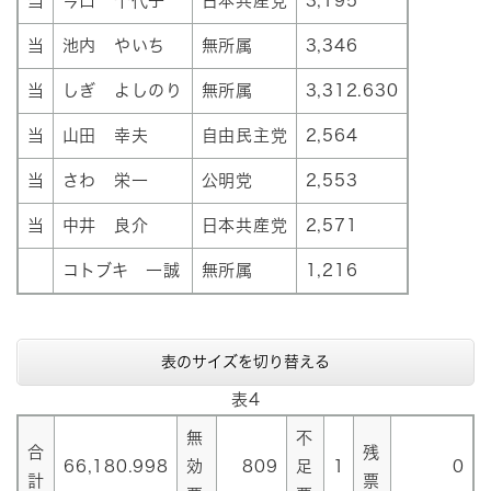
当
今口 千代子
日本共産党
3,195
当
池内 やいち
無所属
3,346
当
しぎ よしのり
無所属
3,312.630
当
山田 幸夫
自由民主党
2,564
当
さわ 栄一
公明党
2,553
当
中井 良介
日本共産党
2,571
コトブキ 一誠
無所属
1,216
表のサイズを切り替える
表4
無
不
合
残
66,180.998
効
809
足
1
0
計
票