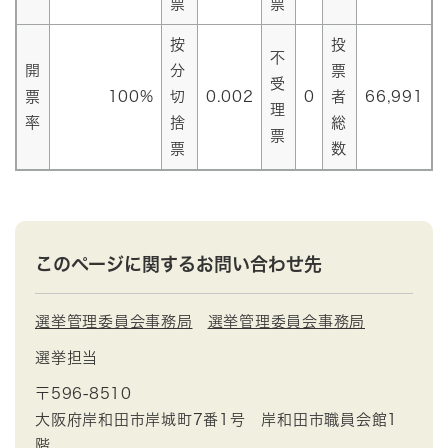
票
票
按
投
不
開
分
票
受
票
100%
切
0.002
0
者
66,991
理
率
捨
総
票
票
数
このページに関するお問い合わせ先
選挙管理委員会事務局
選挙管理委員会事務局
選挙担当
〒596-8510
大阪府岸和田市岸城町7番1号 岸和田市職員会館1
階