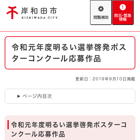
ペ
メニューを飛ばして本文へ
ー
閲
防
ジ
覧
災
の
補
・
先
助
緊
頭
Foreign language
本
急
で
防災・緊急情報
救急・消防
令和元年度明るい選挙啓発ポス
文
情
す
報
。
ターコンクール応募作品
やさしい日本語
ハザードマップ
AED設置箇所
文字サイズ
拡大
標準
更新日：2019年9月10日掲載
とじる
背景色変更
白
黒
青
ページ内目次
とじる
令和元年度明るい選挙啓発ポスターコ
ンクール応募作品