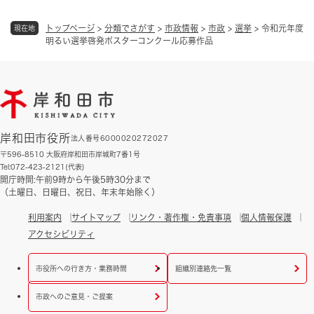
トップページ
>
分類でさがす
>
市政情報
>
市政
>
選挙
>
令和元年度
現在地
明るい選挙啓発ポスターコンクール応募作品
岸和田市役所
法人番号6000020272027
〒596-8510 大阪府岸和田市岸城町7番1号
Tel:072-423-2121(代表)
開庁時間:午前9時から午後5時30分まで
（土曜日、日曜日、祝日、年末年始除く）
利用案内
サイトマップ
リンク・著作権・免責事項
個人情報保護
アクセシビリティ
市役所への行き方・業務時間
組織別連絡先一覧
市政へのご意見・ご提案