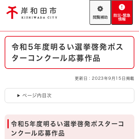
ペ
メニューを飛ばして本文へ
ー
閲
防
ジ
覧
災
の
補
・
先
助
緊
頭
Foreign language
本
急
で
防災・緊急情報
救急・消防
令和5年度明るい選挙啓発ポス
文
情
す
報
。
ターコンクール応募作品
やさしい日本語
ハザードマップ
AED設置箇所
文字サイズ
拡大
標準
更新日：2023年9月15日掲載
とじる
背景色変更
白
黒
青
ページ内目次
とじる
令和5年度明るい選挙啓発ポスターコ
ンクール応募作品