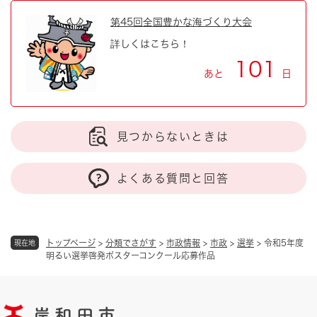
第45回全国豊かな海づくり大会
詳しくはこちら！
101
あと
日
見つからないときは
よくある質問と回答
トップページ
>
分類でさがす
>
市政情報
>
市政
>
選挙
>
令和5年度
現在地
明るい選挙啓発ポスターコンクール応募作品