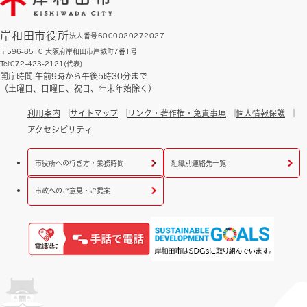
岸和田市役所
法人番号6000020272027
〒596-8510 大阪府岸和田市岸城町7番1号
Tel:072-423-2121(代表)
開庁時間:午前9時から午後5時30分まで
（土曜日、日曜日、祝日、年末年始除く）
利用案内
サイトマップ
リンク・著作権・免責事項
個人情報保護
アクセシビリティ
市役所への行き方・業務時間
組織別連絡先一覧
市政へのご意見・ご提案