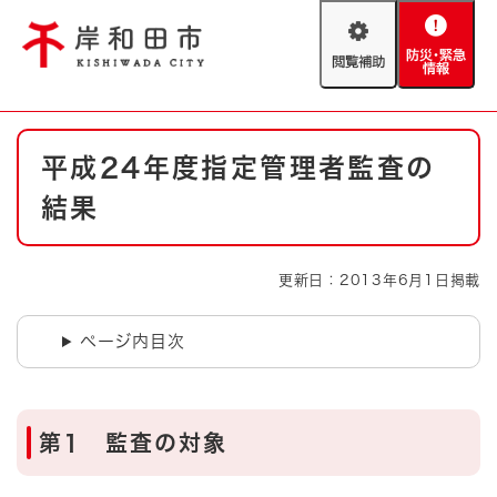
ペ
メニューを飛ばして本文へ
ー
閲
防
ジ
覧
災
の
補
・
先
助
緊
頭
Foreign language
本
急
で
防災・緊急情報
救急・消防
平成24年度指定管理者監査の
文
情
す
報
。
結果
やさしい日本語
ハザードマップ
AED設置箇所
文字サイズ
拡大
標準
更新日：2013年6月1日掲載
とじる
背景色変更
白
黒
青
ページ内目次
とじる
第1 監査の対象