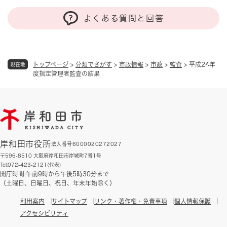
よくある質問と回答
トップページ
>
分類でさがす
>
市政情報
>
市政
>
監査
>
平成24年
現在地
度指定管理者監査の結果
岸和田市役所
法人番号6000020272027
〒596-8510 大阪府岸和田市岸城町7番1号
Tel:072-423-2121(代表)
開庁時間:午前9時から午後5時30分まで
（土曜日、日曜日、祝日、年末年始除く）
利用案内
サイトマップ
リンク・著作権・免責事項
個人情報保護
アクセシビリティ