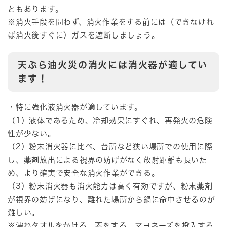
ともあります。
※消火手段を問わず、消火作業をする前には（できなけれ
ば消火後すぐに）ガスを遮断しましょう。
天ぷら油火災の消火には消火器が適してい
ます！
・特に強化液消火器が適しています。
（1）液体であるため、冷却効果にすぐれ、再発火の危険
性が少ない。
（2）粉末消火器に比べ、台所など狭い場所での使用に際
し、薬剤放出による視界の妨げがなく放射距離も長いた
め、より確実で安全な消火作業ができる。
（3）粉末消火器も消火能力は高く有効ですが、粉末薬剤
が視界の妨げになり、離れた場所から鍋に命中させるのが
難しい。
※濡れタオルをかける、蓋をする、マヨネーズを投入する