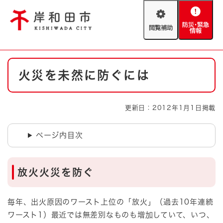
ペ
メニューを飛ばして本文へ
ー
閲
防
ジ
覧
災
の
補
・
先
助
緊
頭
Foreign language
本
急
で
防災・緊急情報
救急・消防
火災を未然に防ぐには
文
情
す
報
。
やさしい日本語
ハザードマップ
AED設置箇所
更新日：2012年1月1日掲載
文字サイズ
拡大
標準
とじる
ページ内目次
背景色変更
白
黒
青
放火火災を防ぐ
とじる
毎年、出火原因のワースト上位の「放火」（過去10年連続
ワースト1）最近では無差別なものも増加していて、いつ、