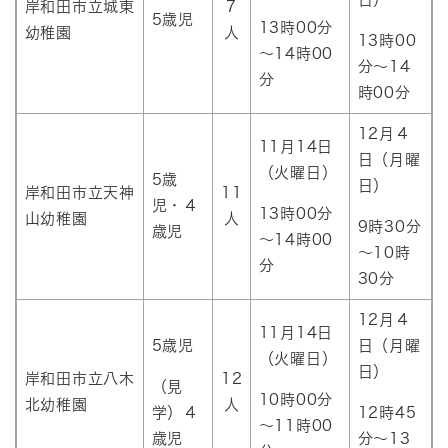
岸和田市立城東
7
5歳児
13時00分
幼稚園
人
13時00
～14時00
分～14
分
時00分
12月４
11月14日
日（月曜
（火曜日）
5歳
日）
岸和田市立天神
11
児・４
13時00分
山幼稚園
人
9時30分
歳児
～14時00
～10時
分
30分
12月４
11月14日
5歳児
日（月曜
（火曜日）
日）
岸和田市立八木
12
（見
10時00分
北幼稚園
人
学）４
12時45
～11時00
歳児
分～13