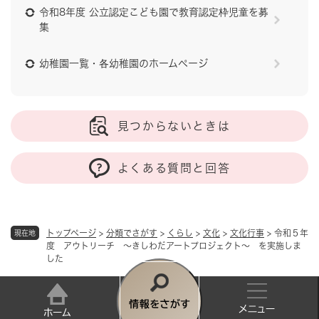
令和8年度 公立認定こども園で教育認定枠児童を募
集
幼稚園一覧・各幼稚園のホームページ
見つからないときは
よくある質問と回答
トップページ
>
分類でさがす
>
くらし
>
文化
>
文化行事
>
令和５年
現在地
度 アウトリーチ ～きしわだアートプロジェクト～ を実施しま
した
情