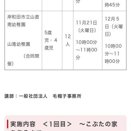
分
時45分
岸和田市立山直
12月５
11月21日
南幼稚園
日（火曜
（火曜日）
5歳
日）
12
児・４
10時00分
山滝幼稚園
人
10時00
歳児
～11時00
分～11
（合同開
分
時00分
催）
講師：
一般社団法人 毛帽子事務所
実施内容 ＜1回目＞ ～こぶたの家