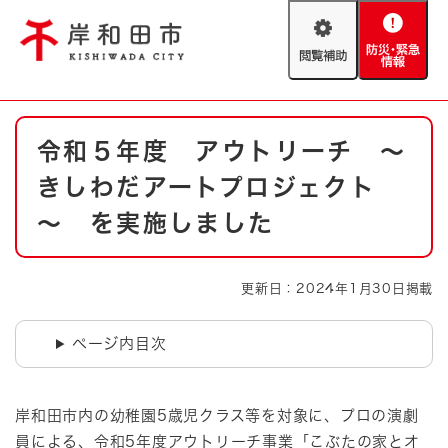
ペ
メニューを飛ばして本文へ
ー
閲
防
ジ
覧
災
の
補
・
先
助
緊
頭
Foreign language
本
急
で
防災・緊急情報
救急・消防
令和５年度 アウトリーチ ～
文
情
す
報
。
きしわだアートプロジェクト
やさしい日本語
ハザードマップ
AED設置箇所
～ を実施しました
文字サイズ
拡大
標準
とじる
更新日：2024年1月30日掲載
背景色変更
白
黒
青
ページ内目次
とじる
岸和田市内の幼稚園5歳児クラス等を対象に、プロの演劇
員による、令和5年度アウトリーチ事業「こぶたの家とオ