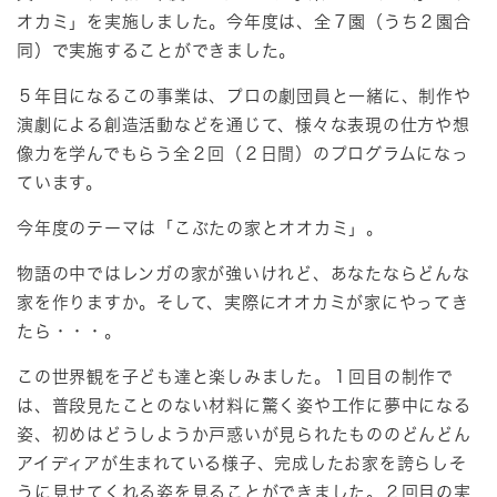
オカミ」を実施しました。今年度は、全７園（うち２園合
同）で実施することができました。
５年目になるこの事業は、プロの劇団員と一緒に、制作や
演劇による創造活動などを通じて、様々な表現の仕方や想
像力を学んでもらう全２回（２日間）のプログラムになっ
ています。
今年度のテーマは「こぶたの家とオオカミ」。
物語の中ではレンガの家が強いけれど、あなたならどんな
家を作りますか。そして、実際にオオカミが家にやってき
たら・・・。
この世界観を子ども達と楽しみました。１回目の制作で
は、普段見たことのない材料に驚く姿や工作に夢中になる
姿、初めはどうしようか戸惑いが見られたもののどんどん
アイディアが生まれている様子、完成したお家を誇らしそ
うに見せてくれる姿を見ることができました。２回目の実