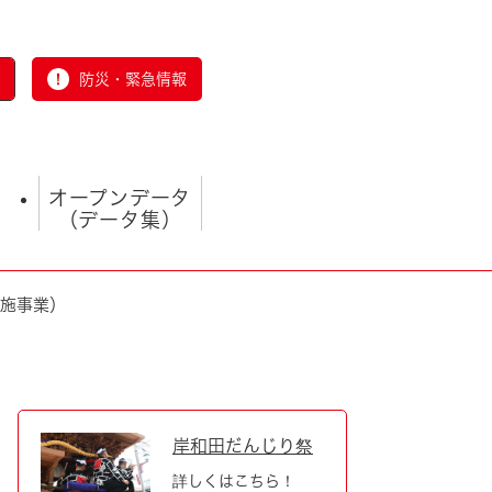
防災・緊急情報
オープンデータ
（データ集）
実施事業）
とじる
岸和田だんじり祭
詳しくはこちら！