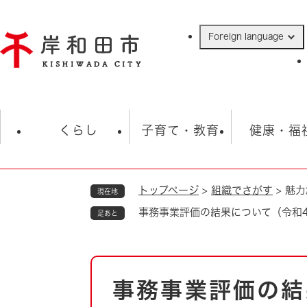
ペ
ー
Foreign language
ジ
の
先
頭
で
防災・緊急情報
救急・消防
ハ
す
くらし
子育て・教育
健康・福
。
トップページ
>
組織でさがす
>
魅力
現在地
相談
学校
住民票・戸籍
観光
福祉・
事務事業評価の結果について（令和
足あと
税金
保険・年金
歴史
ごみ・衛生・動物
救急・消防
本
事務事業評価の結
防災・防犯
文
上水道・下水道