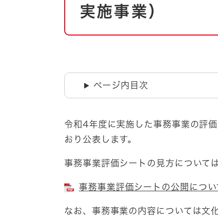
自然・環境・公園
実施事業）
住宅
引っ越し
おくやみ
男女共同参画
地域コミュニティ
ティア・協働
道路・河川・交通
ページ内目次
まちづくり
文化
国際交流
令和4年度に実施した事務事業の評
おり公表します。
とじる
事務事業評価シートの見方について
事務事業評価シートの公開について
なお、事務事業の内容については文