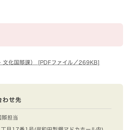
。
化国際課） [PDFファイル／269KB]
合わせ先
国際担当
丁目17番1号(岸和田製鋼マドカホール内)