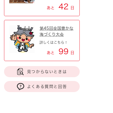
42
あと
日
第45回全国豊かな
海づくり大会
詳しくはこちら！
99
あと
日
見つからないときは
よくある質問と回答