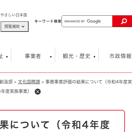
メニューを飛ばして本文へ
やさしい日本語
キーワード
検索
閲覧補助
ザードマップ
AED設置箇所
祉
事業者
観光・歴史
市政情報
創造部
>
文化国際課
>
事務事業評価の結果について（令和4年度
健康・生活
子育て
市の概要
入札・契約情報
観光スポット
生涯学習・スポーツ
オープンデータ
総合計画
まちづくり・協働
4年度実施事業）
行財政
産業振興
動画情報
人権・平和
税金
とじる
とじる
市政
環境
職員採用情報
福祉・介護
とじる
果について（令和4年度
市役所・施設の案内