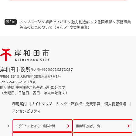
トップページ
>
組織でさがす
>
魅力創造部
>
文化国際課
>
事務事業
現在地
評価の結果について（令和5年度実施事業）
岸和田市役所
法人番号6000020272027
〒596-8510 大阪府岸和田市岸城町7番1号
Tel:072-423-2121(代表)
開庁時間:午前9時から午後5時30分まで
（土曜日、日曜日、祝日、年末年始除く）
利用案内
サイトマップ
リンク・著作権・免責事項
個人情報保護
アクセシビリティ
市役所への行き方・業務時間
組織別連絡先一覧