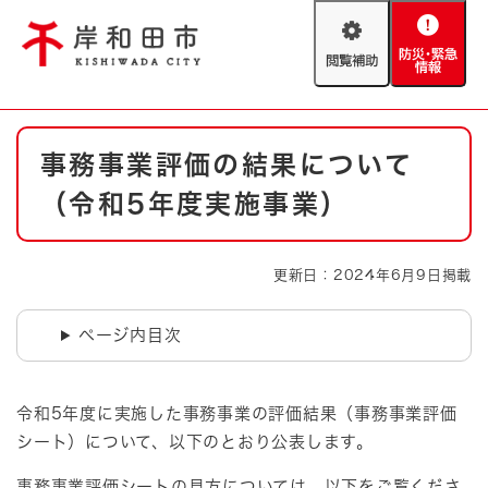
ペ
メニューを飛ばして本文へ
ー
閲
防
ジ
覧
災
の
補
・
先
助
緊
頭
Foreign language
本
急
で
防災・緊急情報
救急・消防
事務事業評価の結果について
文
情
す
報
。
（令和5年度実施事業）
やさしい日本語
ハザードマップ
AED設置箇所
文字サイズ
拡大
標準
更新日：2024年6月9日掲載
とじる
背景色変更
白
黒
青
ページ内目次
とじる
令和5年度に実施した事務事業の評価結果（事務事業評価
シート）について、以下のとおり公表します。
事務事業評価シートの見方については、以下をご覧くださ