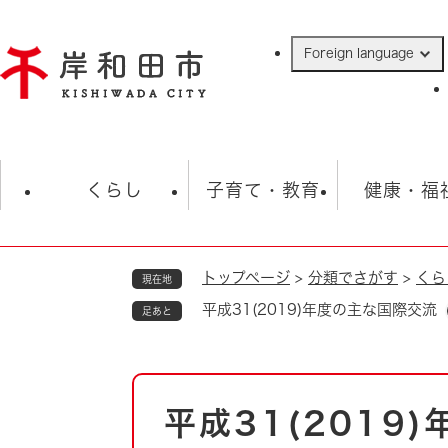
ペ
ー
Foreign language
ジ
の
先
頭
で
防災・緊急情報
救急・消防
ハ
す
くらし
子育て・教育
健康・福
。
トップページ
>
分類でさがす
>
くら
現在地
相談
学校
住民票・戸籍
観光
福祉・
平成31(2019)年度の主な国際交流
足あと
税金
保険・年金
歴史
ごみ・衛生・動物
救急・消防
本
平成31(2019
防災・防犯
文
上水道・下水道