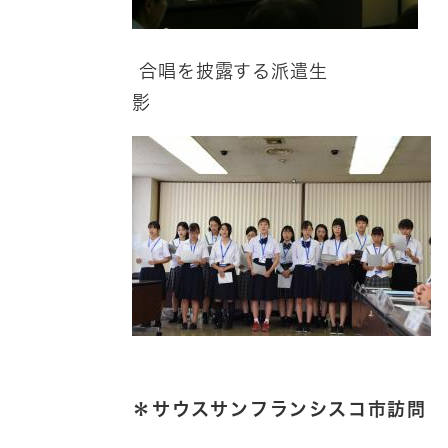
合唱を披露す
影
＊サウスサンフランシスコ市訪問