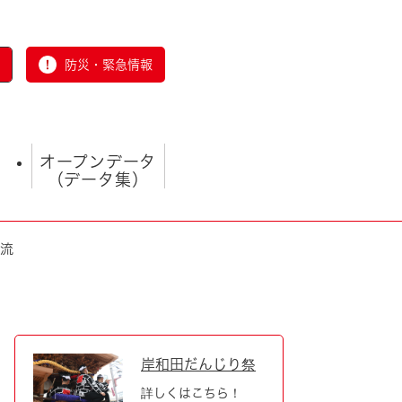
防災・緊急情報
オープンデータ
（データ集）
交流
とじる
岸和田だんじり祭
詳しくはこちら！