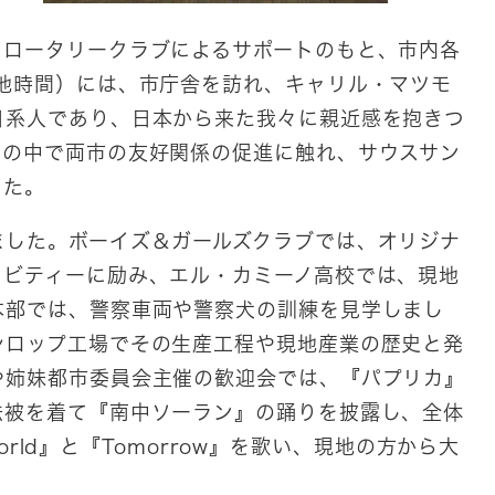
ロータリークラブによるサポートのもと、市内各
現地時間）には、市庁舎を訪れ、キャリル・マツモ
日系人であり、日本から来た我々に親近感を抱きつ
チの中で両市の友好関係の促進に触れ、サウスサン
した。
した。ボーイズ＆ガールズクラブでは、オリジナ
ィビティーに励み、エル・カミーノ高校では、現地
本部では、警察車両や警察犬の訓練を見学しまし
シロップ工場でその生産工程や現地産業の歴史と発
や姉妹都市委員会主催の歓迎会では、『パプリカ』
法被を着て『南中ソーラン』の踊りを披露し、全体
world』と『Tomorrow』を歌い、現地の方から大