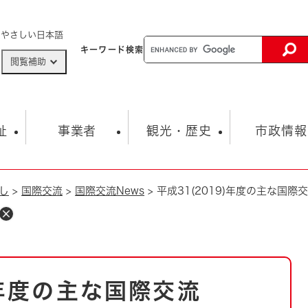
メニューを飛ばして本文へ
やさしい日本語
キーワード
検索
閲覧補助
ザードマップ
AED設置箇所
祉
事業者
観光・歴史
市政情報
し
>
国際交流
>
国際交流News
>
平成31(2019)年度の主な国際
健康・生活
子育て
市の概要
入札・契約情報
観光スポット
生涯学習・スポーツ
オープンデータ
総合計画
まちづくり・協働
行財政
産業振興
動画情報
人権・平和
税金
とじる
とじる
市政
環境
職員採用情報
福祉・介護
とじる
)年度の主な国際交流
市役所・施設の案内