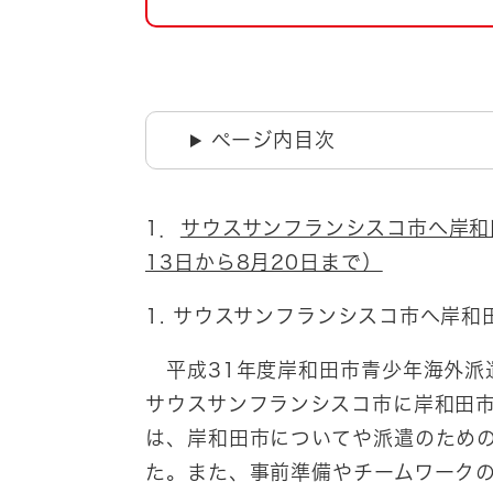
自然・環境・公園
住宅
引っ越し
おくやみ
男女共同参画
地域コミュニティ
ページ内目次
ティア・協働
道路・河川・交通
まちづくり
1．
サウスサンフランシスコ市へ岸和
文化
国際交流
13日から8月20日まで）
1.
サウスサンフランシスコ市へ岸和
とじる
平成31年度岸和田市青少年海外派
サウスサンフランシスコ市に岸和田市
は、岸和田市についてや派遣のため
た。また、事前準備やチームワーク