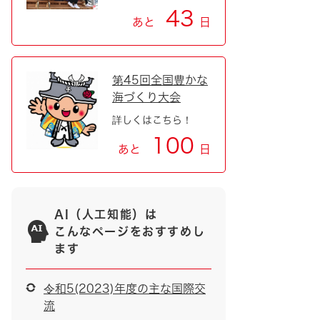
43
あと
日
第45回全国豊かな
海づくり大会
詳しくはこちら！
100
あと
日
AI（人工知能）は
こんなページをおすすめし
ます
令和5(2023)年度の主な国際交
流