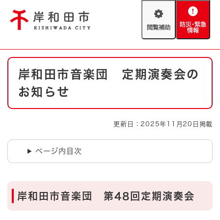
ペ
メニューを飛ばして本文へ
ー
閲
防
ジ
覧
災
の
補
・
先
助
緊
頭
Foreign language
本
急
で
防災・緊急情報
救急・消防
岸和田市音楽団 定期演奏会の
文
情
す
報
。
お知らせ
やさしい日本語
ハザードマップ
AED設置箇所
文字サイズ
拡大
標準
更新日：2025年11月20日掲載
とじる
背景色変更
白
黒
青
ページ内目次
とじる
岸和田市音楽団 第48回定期演奏会