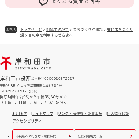
よくある質問と回答
トップページ
>
組織でさがす
>
まちづくり推進部
>
交通まちづくり
現在地
課
>
自転車を利用する皆さまへ
岸和田市役所
法人番号6000020272027
〒596-8510 大阪府岸和田市岸城町7番1号
Tel:072-423-2121(代表)
開庁時間:午前9時から午後5時30分まで
（土曜日、日曜日、祝日、年末年始除く）
利用案内
サイトマップ
リンク・著作権・免責事項
個人情報保護
アクセシビリティ
市役所への行き方・業務時間
組織別連絡先一覧