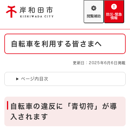
ペ
メニューを飛ばして本文へ
ー
閲
防
ジ
覧
災
の
補
・
先
助
緊
頭
Foreign language
本
急
で
防災・緊急情報
救急・消防
自転車を利用する皆さまへ
文
情
す
報
。
やさしい日本語
ハザードマップ
AED設置箇所
更新日：2025年6月6日掲載
文字サイズ
拡大
標準
とじる
ページ内目次
背景色変更
白
黒
青
とじる
自転車の違反に「青切符」が導
入されます