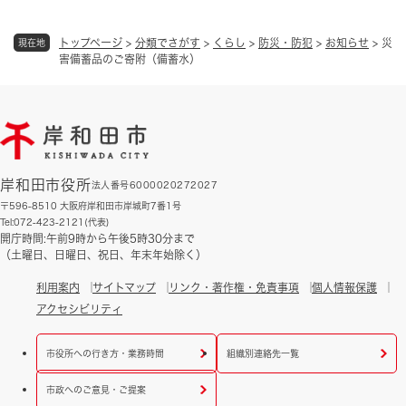
トップページ
>
分類でさがす
>
くらし
>
防災・防犯
>
お知らせ
>
災
現在地
害備蓄品のご寄附（備蓄水）
岸和田市役所
法人番号6000020272027
〒596-8510 大阪府岸和田市岸城町7番1号
Tel:072-423-2121(代表)
開庁時間:午前9時から午後5時30分まで
（土曜日、日曜日、祝日、年末年始除く）
利用案内
サイトマップ
リンク・著作権・免責事項
個人情報保護
アクセシビリティ
市役所への行き方・業務時間
組織別連絡先一覧
市政へのご意見・ご提案