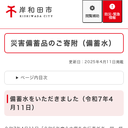
ペ
メニューを飛ばして本文へ
ー
閲
防
ジ
覧
災
の
補
・
先
助
緊
頭
Foreign language
本
急
で
防災・緊急情報
救急・消防
災害備蓄品のご寄附（備蓄水）
文
情
す
報
。
やさしい日本語
ハザードマップ
AED設置箇所
更新日：2025年4月11日掲載
文字サイズ
拡大
標準
とじる
ページ内目次
背景色変更
白
黒
青
備蓄水をいただきました（令和7年4
とじる
月11日）