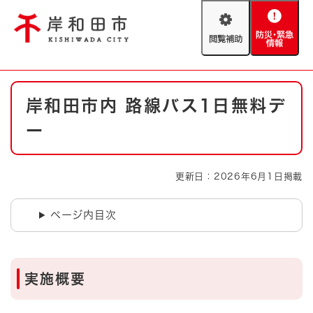
ペ
メニューを飛ばして本文へ
ー
閲
防
ジ
覧
災
の
補
・
先
助
緊
頭
Foreign language
本
急
で
防災・緊急情報
救急・消防
岸和田市内 路線バス1日無料デ
文
情
す
報
。
ー
やさしい日本語
ハザードマップ
AED設置箇所
文字サイズ
拡大
標準
更新日：2026年6月1日掲載
とじる
背景色変更
白
黒
青
ページ内目次
とじる
実施概要