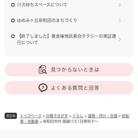
バス待ちスペースについて
ゆめみヶ丘岸和田のまちづくり
【終了しました】黄金塚地区乗合タクシーの実証運
行について
見つからないときは
よくある質問と回答
トップページ
>
分類でさがす
>
くらし
>
道路・河川・交通
>
自転
現在地
車・自動車
>
岸和田市内 路線バス1日無料デー