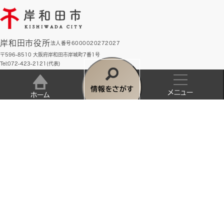
岸和田市役所
法人番号6000020272027
〒596-8510 大阪府岸和田市岸城町7番1号
Tel:072-423-2121(代表)
開庁時間:午前9時から午後5時30分まで
（土曜日、日曜日、祝日、年末年始除く）
情
利用案内
サイトマップ
リンク・著作権・免責事項
個人情報保護
報
メ
ホ
アクセシビリティ
を
ニ
ー
とじる
さ
ュ
ム
が
ー
市役所への行き方・業務時間
組織別連絡先一覧
くらし
す
市政へのご意見・ご提案
キーワード
検索
子育て・教育
相談
健康・福祉
学校
検
すべて
住民票・戸籍
索
ページ