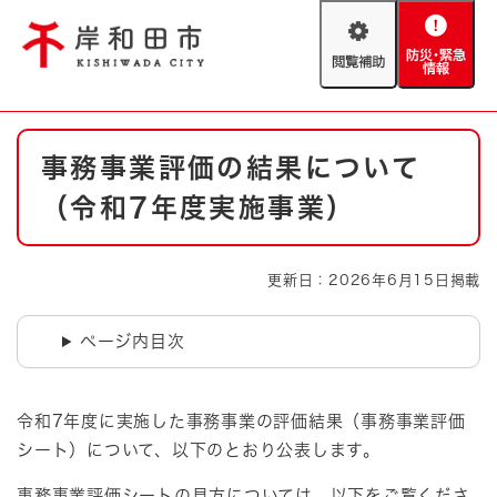
ペ
メニューを飛ばして本文へ
ー
閲
防
ジ
覧
災
の
補
・
先
助
緊
頭
Foreign language
本
急
で
防災・緊急情報
救急・消防
事務事業評価の結果について
文
情
す
報
。
（令和7年度実施事業）
やさしい日本語
ハザードマップ
AED設置箇所
文字サイズ
拡大
標準
更新日：2026年6月15日掲載
とじる
背景色変更
白
黒
青
ページ内目次
とじる
令和7年度に実施した事務事業の評価結果（事務事業評価
シート）について、以下のとおり公表します。
事務事業評価シートの見方については、以下をご覧くださ