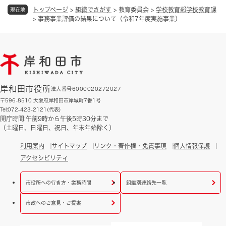
トップページ
>
組織でさがす
>
教育委員会
>
学校教育部学校教育課
現在地
>
事務事業評価の結果について（令和7年度実施事業）
岸和田市役所
法人番号6000020272027
〒596-8510 大阪府岸和田市岸城町7番1号
Tel:072-423-2121(代表)
開庁時間:午前9時から午後5時30分まで
（土曜日、日曜日、祝日、年末年始除く）
利用案内
サイトマップ
リンク・著作権・免責事項
個人情報保護
アクセシビリティ
市役所への行き方・業務時間
組織別連絡先一覧
市政へのご意見・ご提案