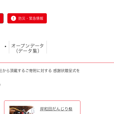
防災・緊急情報
オープンデータ
（データ集）
社から頂戴するご寄附に対する 感謝状贈呈式を
とじる
岸和田だんじり祭