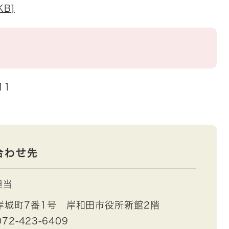
B]
11
合わせ先
担当
岸城町7番1号 岸和田市役所新館2階
72-423-6409