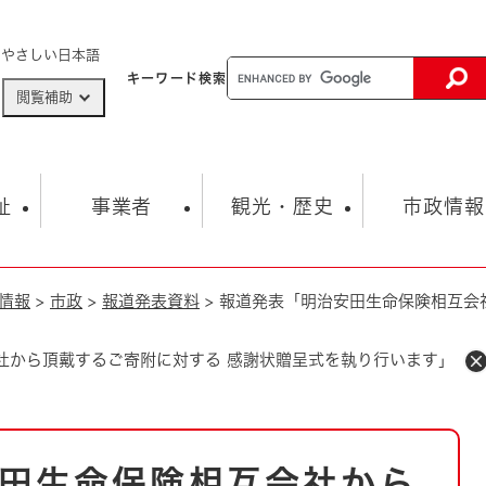
メニューを飛ばして本文へ
やさしい日本語
キーワード
検索
閲覧補助
ザードマップ
AED設置箇所
祉
事業者
観光・歴史
市政情報
情報
>
市政
>
報道発表資料
>
報道発表「明治安田生命保険相互会
健康・生活
子育て
市の概要
入札・契約情報
観光スポット
生涯学習・スポーツ
オープンデータ
総合計画
まちづくり・協働
行財政
産業振興
動画情報
人権・平和
税金
社から頂戴するご寄附に対する 感謝状贈呈式を執り行います」
とじる
とじる
市政
環境
職員採用情報
福祉・介護
とじる
市役所・施設の案内
田生命保険相互会社から