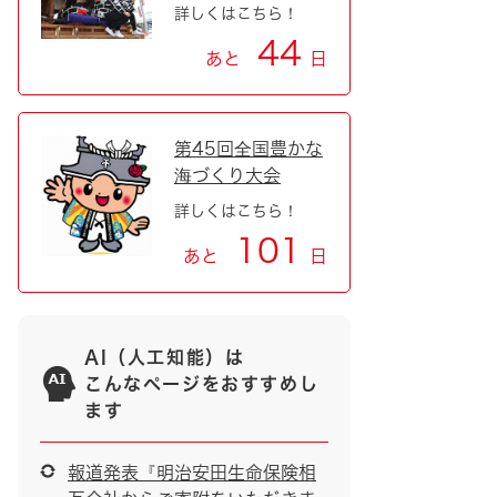
詳しくはこちら！
44
あと
日
第45回全国豊かな
海づくり大会
詳しくはこちら！
101
あと
日
AI（人工知能）は
こんなページをおすすめし
ます
報道発表『明治安田生命保険相