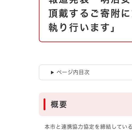
自然・環境・公園
住宅
頂戴するご寄附に
引っ越し
おくやみ
執り行います」
男女共同参画
地域コミュニティ
ティア・協働
道路・河川・交通
まちづくり
文化
国際交流
ページ内目次
とじる
概要
本市と連携協力協定を締結している