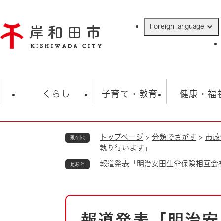
ペ
ー
Foreign language
ジ
の
先
頭
で
防災・緊急情報
救急・消防
ハ
す
くらし
子育て・教育
健康・福
。
トップページ
>
分類でさがす
>
市政
現在地
相談
学校
住民票・戸籍
観光
福祉・
執り行います」
税金
保険・年金
歴史
報道発表「明治安田生命保険相互会
足あと
ごみ・衛生・動物
救急・消防
本
防災・防犯
上水道・下水道
報道発表「明治安
文