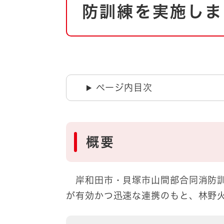
自然・環境・公園
防訓練を実施しま
住宅
引っ越し
おくやみ
男女共同参画
地域コミュニティ
ティア・協働
道路・河川・交通
ページ内目次
まちづくり
文化
国際交流
概要
とじる
​​ 岸和田市・貝塚市山間部合同消
が有効かつ迅速な連携のもと、林野