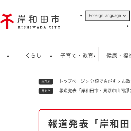
ペ
ー
Foreign language
ジ
の
先
頭
で
防災・緊急情報
救急・消防
ハ
す
くらし
子育て・教育
健康・福
。
トップページ
>
分類でさがす
>
市政
現在地
相談
学校
住民票・戸籍
観光
福祉・
報道発表「岸和田市・貝塚市山間部
足あと
税金
保険・年金
歴史
ごみ・衛生・動物
救急・消防
本
報道発表「岸和田
防災・防犯
文
上水道・下水道