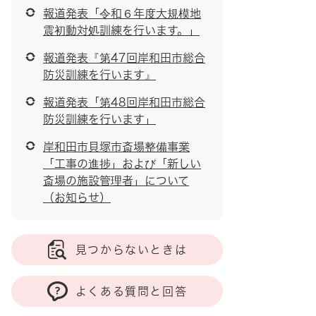
報道発表「令和６年度大規模地
震初動対処訓練を行います。」
報道発表『第47回岸和田市総合
防災訓練を行います』
報道発表「第48回岸和田市総合
防災訓練を行います」
岸和田市貝塚市斎場整備事業
「工事の進捗」および「新しい
斎場の施設管理者」について
（お知らせ）
見つからないときは
よくある質問と回答