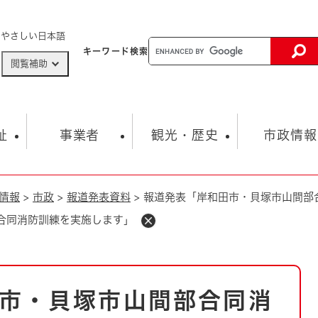
メニューを飛ばして本文へ
やさしい日本語
キーワード
検索
閲覧補助
ザードマップ
AED設置箇所
祉
事業者
観光・歴史
市政情報
情報
>
市政
>
報道発表資料
>
報道発表「岸和田市・貝塚市山間部
健康・生活
子育て
市の概要
入札・契約情報
観光スポット
生涯学習・スポーツ
オープンデータ
総合計画
まちづくり・協働
合同消防訓練を実施します」
行財政
産業振興
動画情報
人権・平和
税金
とじる
とじる
市政
環境
職員採用情報
福祉・介護
とじる
市・貝塚市山間部合同消
市役所・施設の案内