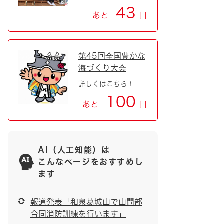
43
あと
日
第45回全国豊かな
海づくり大会
詳しくはこちら！
100
あと
日
AI（人工知能）は
こんなページをおすすめし
ます
報道発表「和泉葛城山で山間部
合同消防訓練を行います」