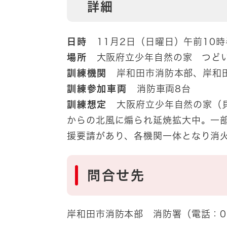
詳細
日時
11月2日（日曜日）
午前10
時
場所
大阪府立少年自然の家 つどいの
訓練機関
岸和田市消防本部、岸和
訓練参加車両
消防車両8台
訓練想定
大阪府立少年自然の家（
からの北風に煽られ延焼拡大中。一
援要請があり、各機関一体となり消
問合せ先
岸和田市消防本部 消防署（電話：07