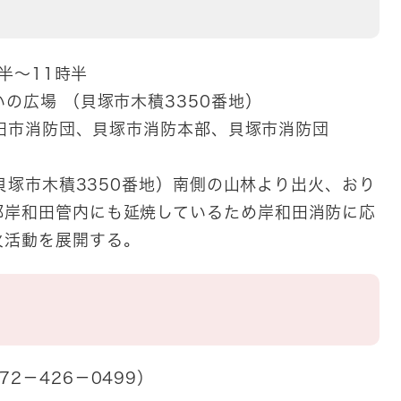
半
～11
時半
広場 （貝塚市木積3350番地）
田市消防団、貝塚市消防本部、貝塚市消防団
貝塚市木積3350番地）南側の山林より出火、おり
部岸和田管内にも延焼しているため岸和田消防に応
火活動を展開する。
2－426－0499）