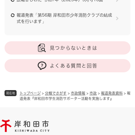
報道発表「第56期 岸和田市少年消防クラブの結成
式を行います」
見つからないときは
よくある質問と回答
トップページ
>
分類でさがす
>
市政情報
>
市政
>
報道発表資料
>
報
現在地
道発表『岸和田市学生消防サポーター活動を実施します』