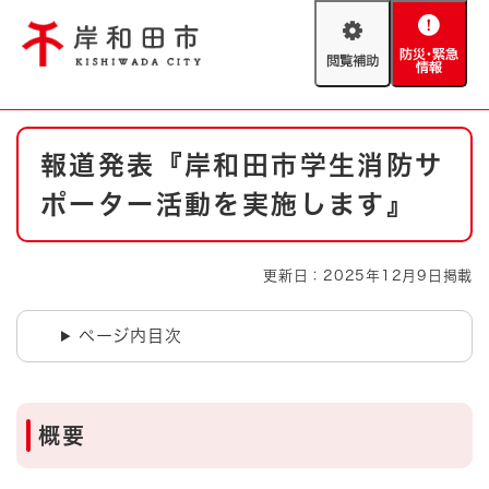
ペ
メニューを飛ばして本文へ
ー
閲
防
ジ
覧
災
の
補
・
先
助
緊
頭
Foreign language
本
急
で
防災・緊急情報
救急・消防
報道発表『岸和田市学生消防サ
文
情
す
報
。
ポーター活動を実施します』
やさしい日本語
ハザードマップ
AED設置箇所
文字サイズ
拡大
標準
更新日：2025年12月9日掲載
とじる
背景色変更
白
黒
青
ページ内目次
とじる
概要​