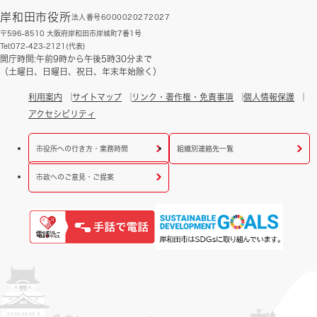
岸和田市役所
法人番号6000020272027
〒596-8510 大阪府岸和田市岸城町7番1号
Tel:072-423-2121(代表)
開庁時間:午前9時から午後5時30分まで
（土曜日、日曜日、祝日、年末年始除く）
利用案内
サイトマップ
リンク・著作権・免責事項
個人情報保護
アクセシビリティ
市役所への行き方・業務時間
組織別連絡先一覧
市政へのご意見・ご提案