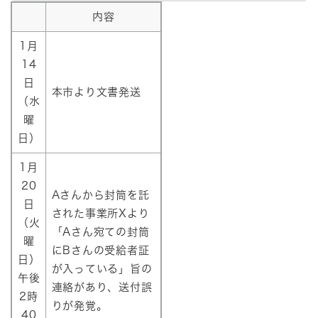
内容
1月
14
日
本市より文書発送
（水
曜
日）
1月
20
Aさんから封筒を託
日
された事業所Xより
（火
「Aさん宛ての封筒
曜
にBさんの受給者証
日）
が入っている」旨の
午後
連絡があり、送付誤
2時
りが発覚。
40