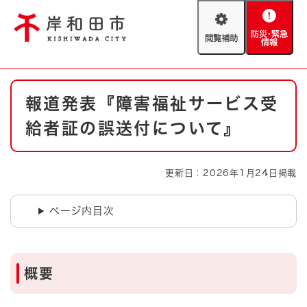
ペ
メニューを飛ばして本文へ
ー
閲
防
ジ
覧
災
の
補
・
先
助
緊
頭
Foreign language
本
急
で
防災・緊急情報
救急・消防
報道発表『障害福祉サービス受
文
情
す
報
。
給者証の誤送付について』
やさしい日本語
ハザードマップ
AED設置箇所
文字サイズ
拡大
標準
更新日：2026年1月24日掲載
とじる
背景色変更
白
黒
青
ページ内目次
とじる
概要