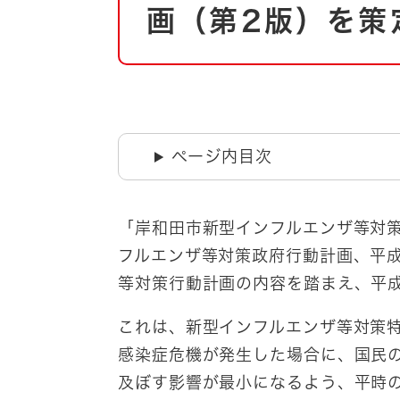
自然・環境・公園
画（第2版）を策
住宅
引っ越し
おくやみ
男女共同参画
地域コミュニティ
ティア・協働
道路・河川・交通
ページ内目次
まちづくり
文化
国際交流
​「岸和田市新型インフルエンザ等対
フルエンザ等対策政府行動計画、平成
とじる
等対策行動計画の内容を踏まえ、平成
これは、新型インフルエンザ等対策
感染症危機が発生した場合に、国民
及ぼす影響が最小になるよう、平時