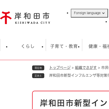
ペ
ー
Foreign language
ジ
の
先
頭
で
防災・緊急情報
救急・消防
ハ
す
くらし
子育て・教育
健康・福
。
トップページ
>
組織でさがす
>
市民
現在地
相談
学校
住民票・戸籍
観光
福祉・
岸和田市新型インフルエンザ等対策
足あと
税金
保険・年金
歴史
ごみ・衛生・動物
救急・消防
本
岸和田市新型イン
防災・防犯
文
上水道・下水道