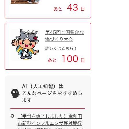
43
あと
日
第45回全国豊かな
海づくり大会
詳しくはこちら！
100
あと
日
AI（人工知能）は
こんなページをおすすめし
ます
（受付を終了しました）岸和田
市新型インフルエンザ等対策行