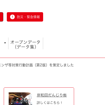
防災・緊急情報
オープンデータ
（データ集）
エンザ等対策行動計画（第2版）を策定しました
とじる
岸和田だんじり祭
詳しくはこちら！