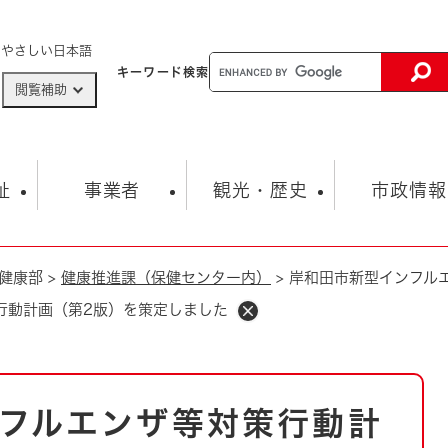
メニューを飛ばして本文へ
やさしい日本語
キーワード
検索
閲覧補助
ザードマップ
AED設置箇所
祉
事業者
観光・歴史
市政情報
健康部
>
健康推進課（保健センター内）
>
岸和田市新型インフル
健康・生活
子育て
市の概要
入札・契約情報
観光スポット
生涯学習・スポーツ
オープンデータ
総合計画
まちづくり・協働
行動計画（第2版）を策定しました
行財政
産業振興
動画情報
人権・平和
税金
とじる
とじる
市政
環境
職員採用情報
福祉・介護
とじる
フルエンザ等対策行動計
市役所・施設の案内